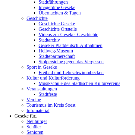
Stadtführungen
Imagefilme Geseke
Übernachten & Tagen
Geschichte
Geschichte Geseke
Geschichte Ortsteile
Videos zur Geseker Geschichte
Stadtarchiv
Geseker Plattdeutsch-Aufnahmen
Hellweg-Museum
Städtepartnerschaft
Stolpersteine gegen das Vergessen
Sport in Geseke
Freibad und Lehrschwimmbecken
Kultur und Kulturförderung
Musikschule des Städtischen Kulturvereins
Veranstaltungen
Stadtfeste
Vereine
Tourismus im Kreis Soest
Infomaterial
Geseke für...
Neubürger
Schüler
Senioren