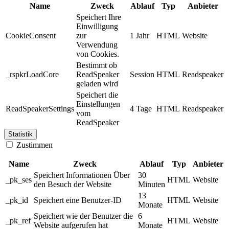
Name
Zweck
Ablauf
Typ
Anbieter
Speichert Ihre
Einwilligung
CookieConsent
zur
1 Jahr
HTML
Website
Verwendung
von Cookies.
Bestimmt ob
_rspkrLoadCore
ReadSpeaker
Session
HTML
Readspeaker
geladen wird
Speichert die
Einstellungen
ReadSpeakerSettings
4 Tage
HTML
Readspeaker
vom
ReadSpeaker
Statistik
Zustimmen
Name
Zweck
Ablauf
Typ
Anbieter
Speichert Informationen Über
30
_pk_ses
HTML
Website
den Besuch der Website
Minuten
13
_pk_id
Speichert eine Benutzer-ID
HTML
Website
Monate
Speichert wie der Benutzer die
6
_pk_ref
HTML
Website
Website aufgerufen hat
Monate