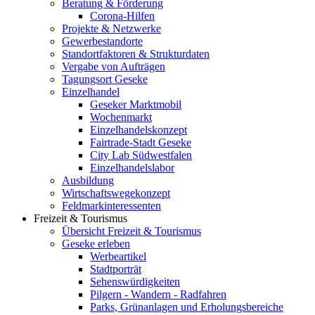
Beratung & Förderung
Corona-Hilfen
Projekte & Netzwerke
Gewerbestandorte
Standortfaktoren & Strukturdaten
Vergabe von Aufträgen
Tagungsort Geseke
Einzelhandel
Geseker Marktmobil
Wochenmarkt
Einzelhandelskonzept
Fairtrade-Stadt Geseke
City Lab Südwestfalen
Einzelhandelslabor
Ausbildung
Wirtschaftswegekonzept
Feldmarkinteressenten
Freizeit & Tourismus
Übersicht Freizeit & Tourismus
Geseke erleben
Werbeartikel
Stadtporträt
Sehenswürdigkeiten
Pilgern - Wandern - Radfahren
Parks, Grünanlagen und Erholungsbereiche