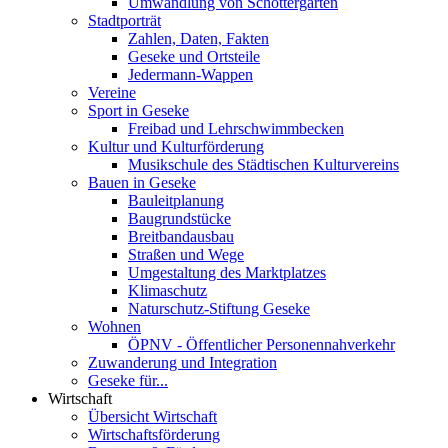
Umwandlung von Schottergärten
Stadtporträt
Zahlen, Daten, Fakten
Geseke und Ortsteile
Jedermann-Wappen
Vereine
Sport in Geseke
Freibad und Lehrschwimmbecken
Kultur und Kulturförderung
Musikschule des Städtischen Kulturvereins
Bauen in Geseke
Bauleitplanung
Baugrundstücke
Breitbandausbau
Straßen und Wege
Umgestaltung des Marktplatzes
Klimaschutz
Naturschutz-Stiftung Geseke
Wohnen
ÖPNV - Öffentlicher Personennahverkehr
Zuwanderung und Integration
Geseke für...
Wirtschaft
Übersicht Wirtschaft
Wirtschaftsförderung