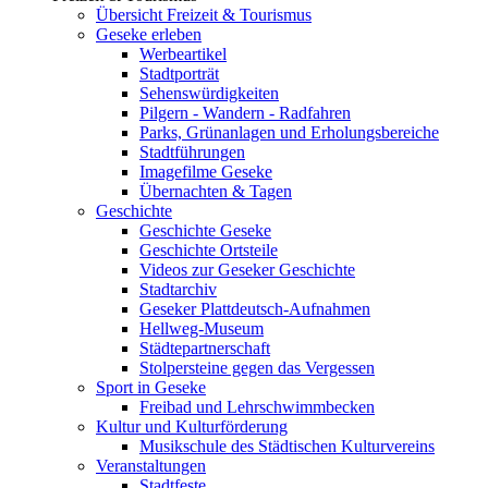
Übersicht Freizeit & Tourismus
Geseke erleben
Werbeartikel
Stadtporträt
Sehenswürdigkeiten
Pilgern - Wandern - Radfahren
Parks, Grünanlagen und Erholungsbereiche
Stadtführungen
Imagefilme Geseke
Übernachten & Tagen
Geschichte
Geschichte Geseke
Geschichte Ortsteile
Videos zur Geseker Geschichte
Stadtarchiv
Geseker Plattdeutsch-Aufnahmen
Hellweg-Museum
Städtepartnerschaft
Stolpersteine gegen das Vergessen
Sport in Geseke
Freibad und Lehrschwimmbecken
Kultur und Kulturförderung
Musikschule des Städtischen Kulturvereins
Veranstaltungen
Stadtfeste