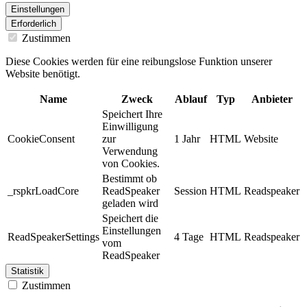
Einstellungen
Erforderlich
Zustimmen
Diese Cookies werden für eine reibungslose Funktion unserer
Website benötigt.
Name
Zweck
Ablauf
Typ
Anbieter
Speichert Ihre
Einwilligung
CookieConsent
zur
1 Jahr
HTML
Website
Verwendung
von Cookies.
Bestimmt ob
_rspkrLoadCore
ReadSpeaker
Session
HTML
Readspeaker
geladen wird
Speichert die
Einstellungen
ReadSpeakerSettings
4 Tage
HTML
Readspeaker
vom
ReadSpeaker
Statistik
Zustimmen