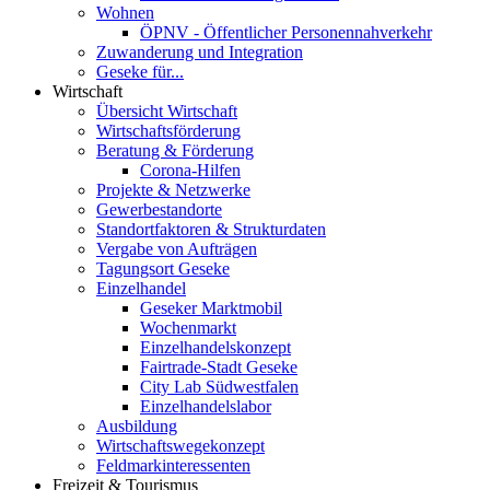
Wohnen
ÖPNV - Öffentlicher Personennahverkehr
Zuwanderung und Integration
Geseke für...
Wirtschaft
Übersicht Wirtschaft
Wirtschaftsförderung
Beratung & Förderung
Corona-Hilfen
Projekte & Netzwerke
Gewerbestandorte
Standortfaktoren & Strukturdaten
Vergabe von Aufträgen
Tagungsort Geseke
Einzelhandel
Geseker Marktmobil
Wochenmarkt
Einzelhandelskonzept
Fairtrade-Stadt Geseke
City Lab Südwestfalen
Einzelhandelslabor
Ausbildung
Wirtschaftswegekonzept
Feldmarkinteressenten
Freizeit & Tourismus