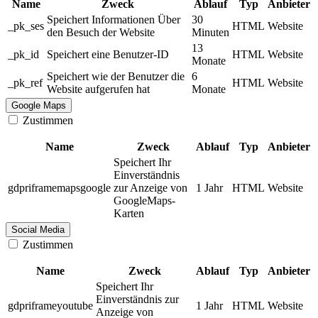
Name
Zweck
Ablauf
Typ
Anbieter
Speichert Informationen Über
30
_pk_ses
HTML
Website
den Besuch der Website
Minuten
13
_pk_id
Speichert eine Benutzer-ID
HTML
Website
Monate
Speichert wie der Benutzer die
6
_pk_ref
HTML
Website
Website aufgerufen hat
Monate
Google Maps
Zustimmen
Name
Zweck
Ablauf
Typ
Anbieter
Speichert Ihr
Einverständnis
gdpriframemapsgoogle
zur Anzeige von
1 Jahr
HTML
Website
GoogleMaps-
Karten
Social Media
Zustimmen
Name
Zweck
Ablauf
Typ
Anbieter
Speichert Ihr
Einverständnis zur
gdpriframeyoutube
1 Jahr
HTML
Website
Anzeige von