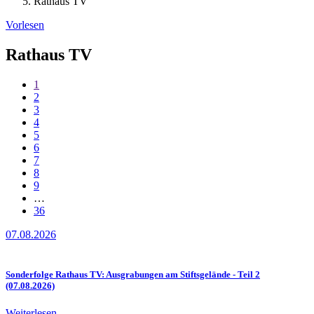
Rathaus TV
Vorlesen
Rathaus TV
1
2
3
4
5
6
7
8
9
…
36
07.08.2026
Sonderfolge Rathaus TV: Ausgrabungen am Stiftsgelände - Teil 2
(07.08.2026)
Weiterlesen