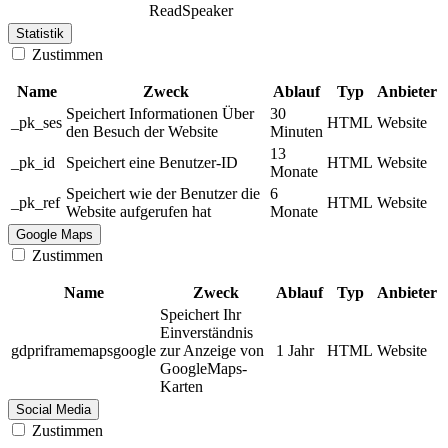
ReadSpeaker
Statistik
Zustimmen
Name
Zweck
Ablauf
Typ
Anbieter
Speichert Informationen Über
30
_pk_ses
HTML
Website
den Besuch der Website
Minuten
13
_pk_id
Speichert eine Benutzer-ID
HTML
Website
Monate
Speichert wie der Benutzer die
6
_pk_ref
HTML
Website
Website aufgerufen hat
Monate
Google Maps
Zustimmen
Name
Zweck
Ablauf
Typ
Anbieter
Speichert Ihr
Einverständnis
gdpriframemapsgoogle
zur Anzeige von
1 Jahr
HTML
Website
GoogleMaps-
Karten
Social Media
Zustimmen