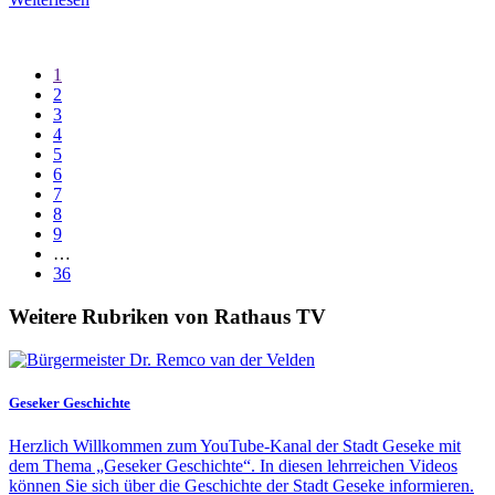
1
2
3
4
5
6
7
8
9
…
36
Weitere Rubriken von Rathaus TV
Geseker Geschichte
Herzlich Willkommen zum YouTube-Kanal der Stadt Geseke mit
dem Thema „Geseker Geschichte“. In diesen lehrreichen Videos
können Sie sich über die Geschichte der Stadt Geseke informieren.