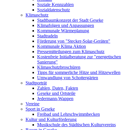
Soziale Kennzahlen
Sozialdatenschutz
Klimaschutz
Stadtbaumkonzept der Stadt Geseke
Klimafolgen und Anpassungen
Kommunale Wärmeplanung
Stadtradeln
Förderung von "Stecker-Solar-Geräten"
Kommunale Klima Aktion
Pressemitteilungen zum Klimaschutz
Kostenfreie Initialberatung zur "energetischen
Sanierung"
Klimaschutzbroschüren
Tipps für sommerliche Hitze und Hitzewellen
Umwandlung von Schottergärten
Stadtporträt
Zahlen, Daten, Fakten
Geseke und Ortsteile
Jedermann-Wappen
Vereine
Sport in Geseke
Freibad und Lehrschwimmbecken
Kultur und Kulturförderung
Musikschule des Städtischen Kulturvereins
Bauen in Geseke