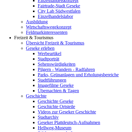
Einzelhandelskonzept
Fairtrade-Stadt Geseke
City Lab Südwestfalen
Einzelhandelslabor
Ausbildung
Wirtschaftswegekonzept
Feldmarkinteressenten
Freizeit & Tourismus
Übersicht Freizeit & Tourismus
Geseke erleben
Werbeartikel
Stadtporträt
Sehenswürdigkeiten
Pilgern - Wandern - Radfahren
Parks, Grünanlagen und Erholungsbereiche
Stadtführungen
Imagefilme Geseke
Übernachten & Tagen
Geschichte
Geschichte Geseke
Geschichte Ortsteile
Videos zur Geseker Geschichte
Stadtarchiv
Geseker Plattdeutsch-Aufnahmen
Hellweg-Museum