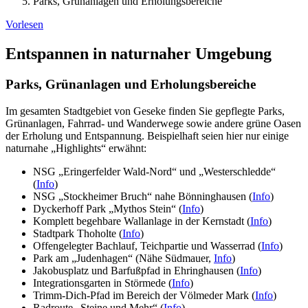
Parks, Grünanlagen und Erholungsbereiche
Vorlesen
Entspannen in naturnaher Umgebung
Parks, Grünanlagen und Erholungsbereiche
Im gesamten Stadtgebiet von Geseke finden Sie gepflegte Parks,
Grünanlagen, Fahrrad- und Wanderwege sowie andere grüne Oasen
der Erholung und Entspannung. Beispielhaft seien hier nur einige
naturnahe „Highlights“ erwähnt:
NSG „Eringerfelder Wald-Nord“ und „Westerschledde“
(
Info
)
NSG „Stockheimer Bruch“ nahe Bönninghausen (
Info
)
Dyckerhoff Park „Mythos Stein“ (
Info
)
Komplett begehbare Wallanlage in der Kernstadt (
Info
)
Stadtpark Thoholte (
Info
)
Offengelegter Bachlauf, Teichpartie und Wasserrad (
Info
)
Park am „Judenhagen“ (Nähe Südmauer,
Info
)
Jakobusplatz und Barfußpfad in Ehringhausen (
Info
)
Integrationsgarten in Störmede (
Info
)
Trimm-Dich-Pfad im Bereich der Völmeder Mark (
Info
)
Radroute „Steine und Mehr“ (
Info
)