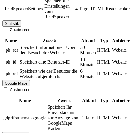
Speichert die
Einstellungen
ReadSpeakerSettings
4 Tage
HTML
Readspeaker
vom
ReadSpeaker
Statistik
Zustimmen
Name
Zweck
Ablauf
Typ
Anbieter
Speichert Informationen Über
30
_pk_ses
HTML
Website
den Besuch der Website
Minuten
13
_pk_id
Speichert eine Benutzer-ID
HTML
Website
Monate
Speichert wie der Benutzer die
6
_pk_ref
HTML
Website
Website aufgerufen hat
Monate
Google Maps
Zustimmen
Name
Zweck
Ablauf
Typ
Anbieter
Speichert Ihr
Einverständnis
gdpriframemapsgoogle
zur Anzeige von
1 Jahr
HTML
Website
GoogleMaps-
Karten