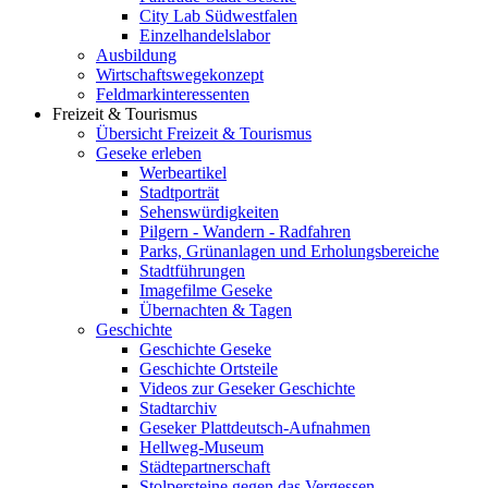
City Lab Südwestfalen
Einzelhandelslabor
Ausbildung
Wirtschaftswegekonzept
Feldmarkinteressenten
Freizeit & Tourismus
Übersicht Freizeit & Tourismus
Geseke erleben
Werbeartikel
Stadtporträt
Sehenswürdigkeiten
Pilgern - Wandern - Radfahren
Parks, Grünanlagen und Erholungsbereiche
Stadtführungen
Imagefilme Geseke
Übernachten & Tagen
Geschichte
Geschichte Geseke
Geschichte Ortsteile
Videos zur Geseker Geschichte
Stadtarchiv
Geseker Plattdeutsch-Aufnahmen
Hellweg-Museum
Städtepartnerschaft
Stolpersteine gegen das Vergessen