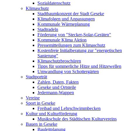
Sozialdatenschutz
Klimaschutz
Stadtbaumkonzept der Stadt Geseke
Klimafolgen und Anpassungen
Kommunale Wärmeplanung
Stadtradeln
Förderung von "Stecker-Solar-Geräten"
Kommunale Klima Aktion
Pressemitteilungen zum Klimaschutz
Kostenfreie Initialberatung zur "energetischen
Sanierung"
Klimaschutzbroschüren
Tipps für sommerliche Hitze und Hitzewellen
Umwandlung von Schottergärten
Stadtporträt
Zahlen, Daten, Fakten
Geseke und Ortsteile
Jedermann-Wappen
Vereine
Sport in Geseke
Freibad und Lehrschwimmbecken
Kultur und Kulturförderung
Musikschule des Städtischen Kulturvereins
Bauen in Geseke
Bauleitplanung