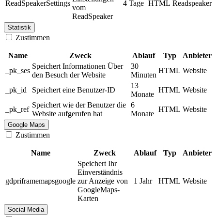
ReadSpeakerSettings
4 Tage
HTML
Readspeaker
vom
ReadSpeaker
Statistik
Zustimmen
Name
Zweck
Ablauf
Typ
Anbieter
Speichert Informationen Über
30
_pk_ses
HTML
Website
den Besuch der Website
Minuten
13
_pk_id
Speichert eine Benutzer-ID
HTML
Website
Monate
Speichert wie der Benutzer die
6
_pk_ref
HTML
Website
Website aufgerufen hat
Monate
Google Maps
Zustimmen
Name
Zweck
Ablauf
Typ
Anbieter
Speichert Ihr
Einverständnis
gdpriframemapsgoogle
zur Anzeige von
1 Jahr
HTML
Website
GoogleMaps-
Karten
Social Media