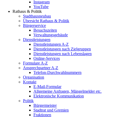
Instagram
YouTube
Rathaus & Politik
Stadthausneubau
Übersicht Rathaus & Politik
Bürgerservice
Besuchszeiten
Verwaltungsgebäude
Dienstleistungen
Dienstleistungen A-Z
Dienstleistungen nach Zielgruppen
Dienstleistungen nach Lebenslagen
Online-Services
Formulare A-Z
Ansprechpartner A-Z
Telefon-Durchwahlnummern
Organisation
Kontakt
E-Mail-Formular
Allgemeine Anfragen, Mängelmelder etc.
Elektronische Kommunikation
Politik
Bürgermeister
Stadtrat und Gremien
Fraktionen