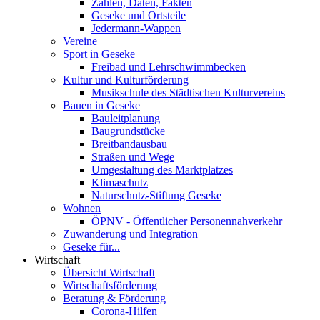
Zahlen, Daten, Fakten
Geseke und Ortsteile
Jedermann-Wappen
Vereine
Sport in Geseke
Freibad und Lehrschwimmbecken
Kultur und Kulturförderung
Musikschule des Städtischen Kulturvereins
Bauen in Geseke
Bauleitplanung
Baugrundstücke
Breitbandausbau
Straßen und Wege
Umgestaltung des Marktplatzes
Klimaschutz
Naturschutz-Stiftung Geseke
Wohnen
ÖPNV - Öffentlicher Personennahverkehr
Zuwanderung und Integration
Geseke für...
Wirtschaft
Übersicht Wirtschaft
Wirtschaftsförderung
Beratung & Förderung
Corona-Hilfen