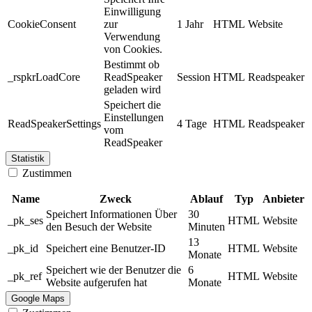
Einwilligung
CookieConsent
zur
1 Jahr
HTML
Website
Verwendung
von Cookies.
Bestimmt ob
_rspkrLoadCore
ReadSpeaker
Session
HTML
Readspeaker
geladen wird
Speichert die
Einstellungen
ReadSpeakerSettings
4 Tage
HTML
Readspeaker
vom
ReadSpeaker
Statistik
Zustimmen
Name
Zweck
Ablauf
Typ
Anbieter
Speichert Informationen Über
30
_pk_ses
HTML
Website
den Besuch der Website
Minuten
13
_pk_id
Speichert eine Benutzer-ID
HTML
Website
Monate
Speichert wie der Benutzer die
6
_pk_ref
HTML
Website
Website aufgerufen hat
Monate
Google Maps