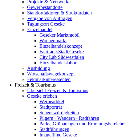
Projekte & Netzwerke
Gewerbestandorte
Standortfaktoren & Strukturdaten
Vergabe von Aufträgen
Tagungsort Geseke
Einzelhandel
Geseker Marktmobil
Wochenmarkt
Einzelhandelskonzept
Fairtrade-Stadt Geseke
City Lab Südwestfalen
Einzelhandelslabor
Ausbildung
Wirtschaftswegekonzept
Feldmarkinteressenten
Freizeit & Tourismus
Übersicht Freizeit & Tourismus
Geseke erleben
Werbeartikel
Stadtporträt
Sehenswürdigkeiten
Pilgern - Wandern - Radfahren
Parks, Grünanlagen und Erholungsbereiche
Stadtführungen
Imagefilme Geseke