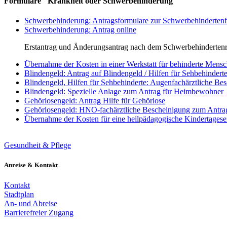
Formulare "Krankheit oder Schwerbehinderung"
Schwerbehinderung: Antragsformulare zur Schwerbehindertenfe
Schwerbehinderung: Antrag online
Erstantrag und Änderungsantrag nach dem Schwerbehindertenr
Übernahme der Kosten in einer Werkstatt für behinderte Mens
Blindengeld: Antrag auf Blindengeld / Hilfen für Sehbehindert
Blindengeld, Hilfen für Sehbehinderte: Augenfachärztliche Be
Blindengeld: Spezielle Anlage zum Antrag für Heimbewohner
Gehörlosengeld: Antrag Hilfe für Gehörlose
Gehörlosengeld: HNO-fachärztliche Bescheinigung zum Antrag
Übernahme der Kosten für eine heilpädagogische Kindertagese
Gesundheit & Pflege
Anreise & Kontakt
Kontakt
Stadtplan
An- und Abreise
Barrierefreier Zugang