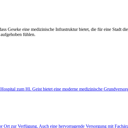
 dass Geseke eine medizinische Infrastruktur bietet, die für eine Stadt
s aufgehoben fühlen.
he Hospital zum Hl. Geist bietet eine moderne medizinische Grundversor
r Ort zur Verfügung. Auch eine hervorragende Versorgung mit Fachärz