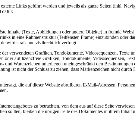
 externe Links geführt werden und jeweils als ganze Seiten (inkl. Nav
 dafür:
öste Inhalte (Texte, Abbildungen oder andere Objekte) in fremde Websi
links in eine Rahmenstruktur (Teilfenster, Frame) einzubinden oder d
 wird straf- und zivilrechtlich verfolgt.
hte der verwendeten Grafiken, Tondokumente, Videosequenzen, Texte und 
 oder auf lizenzfreie Grafiken, Tondokumente, Videosequenzen, Texte
en- und Warenzeichen unterliegen uneingeschränkt den Bestimmungen d
ung ist nicht der Schluss zu ziehen, dass Markenzeichen nicht durch Re
ntersagt, die auf dieser Website abrufbaren E-Mail-Adressen, Persone
men.
nternetangebotes zu betrachten, von dem aus auf diese Seite verwiesen
chen sollten, bleiben die übrigen Teile des Dokumentes in ihrem Inhalt 