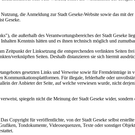
hre Nutzung, die Anmeldung zur Stadt Geseke-Website sowie das mit 
ist Geseke.
inks"), die außerhalb des Verantwortungsbereiches der Stadt Geseke lie
Inhalten Kenntnis hätten und es ihnen technisch möglich und zumutbar 
 Zeitpunkt der Linksetzung die entsprechenden verlinkten Seiten frei 
inkten/verknüpften Seiten. Deshalb distanzieren sie sich hiermit ausdrüc
rnetangebotes gesetzten Links und Verweise sowie für Fremdeinträge in
n Kommunikationsplattformen. Für illegale, fehlerhafte oder unvollstä
llein der Anbieter der Seite, auf welche verwiesen wurde, nicht derjeni
s verweist, spiegeln nicht die Meinung der Stadt Geseke wider, sondern
as Copyright für veröffentlichte, von der Stadt Geseke selbst erstellte 
rafiken, Tondokumente, Videosequenzen, Texte oder sonstiger Objekte 
tattet.