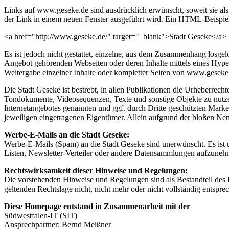
Links auf www.geseke.de sind ausdrücklich erwünscht, soweit sie als
der Link in einem neuen Fenster ausgeführt wird. Ein HTML-Beispiel
<a href="http://www.geseke.de/" target="_blank">Stadt Geseke</a>
Es ist jedoch nicht gestattet, einzelne, aus dem Zusammenhang losgel
Angebot gehörenden Webseiten oder deren Inhalte mittels eines Hyper
Weitergabe einzelner Inhalte oder kompletter Seiten von www.geseke.de
Die Stadt Geseke ist bestrebt, in allen Publikationen die Urheberrec
Tondokumente, Videosequenzen, Texte und sonstige Objekte zu nutzen
Internetangebotes genannten und ggf. durch Dritte geschützten Mark
jeweiligen eingetragenen Eigentümer. Allein aufgrund der bloßen Nenn
Werbe-E-Mails an die Stadt Geseke:
Werbe-E-Mails (Spam) an die Stadt Geseke sind unerwünscht. Es ist u
Listen, Newsletter-Verteiler oder andere Datensammlungen aufzuneh
Rechtswirksamkeit dieser Hinweise und Regelungen:
Die vorstehenden Hinweise und Regelungen sind als Bestandteil des I
geltenden Rechtslage nicht, nicht mehr oder nicht vollständig entspre
Diese Homepage entstand in Zusammenarbeit mit der
Südwestfalen-IT (SIT)
Ansprechpartner: Bernd Meißner