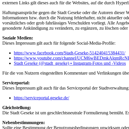
externen Links gilt dieses auch für die Websites, auf die durch Hype
Haftungsansprüche gegen die Stadt Geseke oder die Autoren dieser We
Informationen bzw. durch die Nutzung fehlerhafter, nicht aktueller od
vorsätzliches oder grob fahrlässiges Verschulden vorliegt. Alle Angeb
gesonderte Ankündigung zu verändern, zu ergänzen, zu löschen oder di
Soziale Medien:
Dieses Impressum gilt auch für folgende Social-Media-Profile:
https://www.facebook.com/Stadt-Geseke-514240415384431/
https://www.youtube.com/channel/UCM6wBEDmkAlqmRc
Stadt Geseke (@stadt_geseke) • Instagram-Fotos und -Videos
Für die von Nutzern eingestellten Kommentare und Verlinkungen üb
Serviceportal:
Dieses Impressum gilt auch für das Serviceportal der Stadtverwaltung
https://serviceportal.geseke.de/
Gleichstellung:
Die Stadt Geseke ist um geschlechtsneutrale Formulierung bemüht. Es
Nebenbestimmungen:
Sollte eine Bestimmung der Benutzungsbedingungen unwirksam oder u