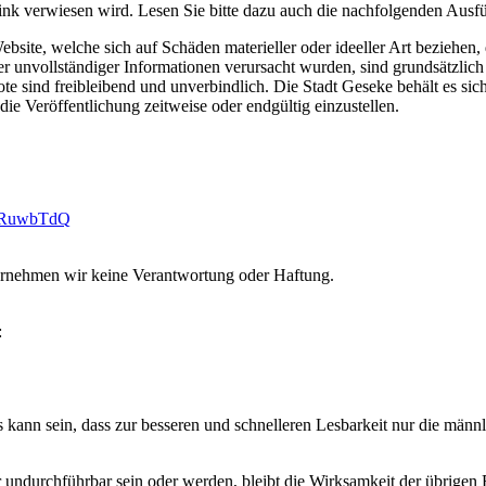
rlink verwiesen wird. Lesen Sie bitte dazu auch die nachfolgenden Ausf
bsite, welche sich auf Schäden materieller oder ideeller Art beziehen
er unvollständiger Informationen verursacht wurden, sind grundsätzlich
ote sind freibleibend und unverbindlich. Die Stadt Geseke behält es si
e Veröffentlichung zeitweise oder endgültig einzustellen.
NRuwbTdQ
ernehmen wir keine Verantwortung oder Haftung.
:
 kann sein, dass zur besseren und schnelleren Lesbarkeit nur die männl
ndurchführbar sein oder werden, bleibt die Wirksamkeit der übrigen