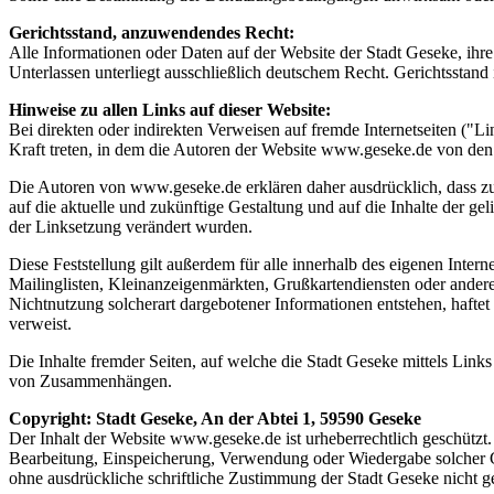
Gerichtsstand, anzuwendendes Recht:
Alle Informationen oder Daten auf der Website der Stadt Geseke, i
Unterlassen unterliegt ausschließlich deutschem Recht. Gerichtsstand 
Hinweise zu allen Links auf dieser Website:
Bei direkten oder indirekten Verweisen auf fremde Internetseiten ("L
Kraft treten, in dem die Autoren der Website www.geseke.de von den 
Die Autoren von www.geseke.de erklären daher ausdrücklich, dass zum
auf die aktuelle und zukünftige Gestaltung und auf die Inhalte der gel
der Linksetzung verändert wurden.
Diese Feststellung gilt außerdem für alle innerhalb des eigenen Inte
Mailinglisten, Kleinanzeigenmärkten, Grußkartendiensten oder andere
Nichtnutzung solcherart dargebotener Informationen entstehen, haftet a
verweist.
Die Inhalte fremder Seiten, auf welche die Stadt Geseke mittels Link
von Zusammenhängen.
Copyright: Stadt Geseke, An der Abtei 1, 59590 Geseke
Der Inhalt der Website www.geseke.de ist urheberrechtlich geschützt. D
Bearbeitung, Einspeicherung, Verwendung oder Wiedergabe solcher G
ohne ausdrückliche schriftliche Zustimmung der Stadt Geseke nicht ges