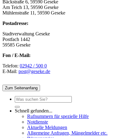
Bäckstraße 6, 59590 Geseke
Am Teich 13, 59590 Geseke
Mühlenstraße 11, 59590 Geseke
Postadresse:
Stadtverwaltung Geseke
Postfach 1442
59585 Geseke
Fon / E-Mail:
Telefon:
02942 / 500 0
E-Mail:
post@geseke.de
Zum Seitenanfang
Schnell gefunden...
Rufnummern für spezielle Hilfe
Notdienste
Aktuelle Meldungen
Allgemeine Anfragen, Mängelmelder etc.