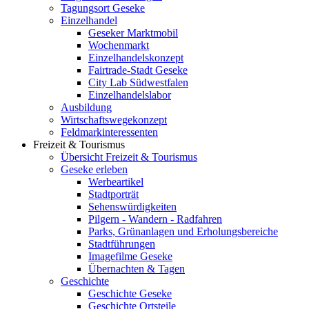
Tagungsort Geseke
Einzelhandel
Geseker Marktmobil
Wochenmarkt
Einzelhandelskonzept
Fairtrade-Stadt Geseke
City Lab Südwestfalen
Einzelhandelslabor
Ausbildung
Wirtschaftswegekonzept
Feldmarkinteressenten
Freizeit & Tourismus
Übersicht Freizeit & Tourismus
Geseke erleben
Werbeartikel
Stadtporträt
Sehenswürdigkeiten
Pilgern - Wandern - Radfahren
Parks, Grünanlagen und Erholungsbereiche
Stadtführungen
Imagefilme Geseke
Übernachten & Tagen
Geschichte
Geschichte Geseke
Geschichte Ortsteile