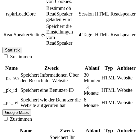
von Cookies.
Bestimmt ob
_rspkrLoadCore
ReadSpeaker
Session
HTML
Readspeaker
geladen wird
Speichert die
Einstellungen
ReadSpeakerSettings
4 Tage
HTML
Readspeaker
vom
ReadSpeaker
Statistik
Zustimmen
Name
Zweck
Ablauf
Typ
Anbieter
Speichert Informationen Über
30
_pk_ses
HTML
Website
den Besuch der Website
Minuten
13
_pk_id
Speichert eine Benutzer-ID
HTML
Website
Monate
Speichert wie der Benutzer die
6
_pk_ref
HTML
Website
Website aufgerufen hat
Monate
Google Maps
Zustimmen
Name
Zweck
Ablauf
Typ
Anbieter
Speichert Ihr