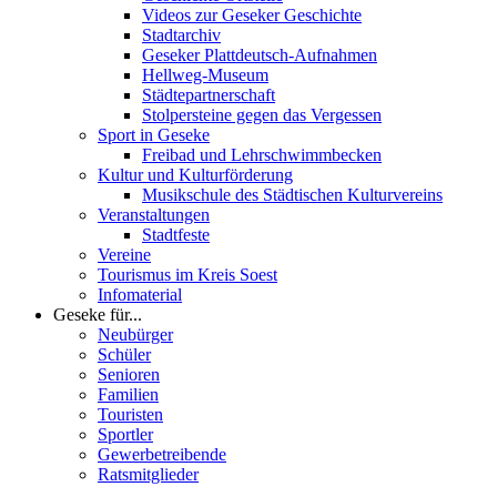
Videos zur Geseker Geschichte
Stadtarchiv
Geseker Plattdeutsch-Aufnahmen
Hellweg-Museum
Städtepartnerschaft
Stolpersteine gegen das Vergessen
Sport in Geseke
Freibad und Lehrschwimmbecken
Kultur und Kulturförderung
Musikschule des Städtischen Kulturvereins
Veranstaltungen
Stadtfeste
Vereine
Tourismus im Kreis Soest
Infomaterial
Geseke für...
Neubürger
Schüler
Senioren
Familien
Touristen
Sportler
Gewerbetreibende
Ratsmitglieder