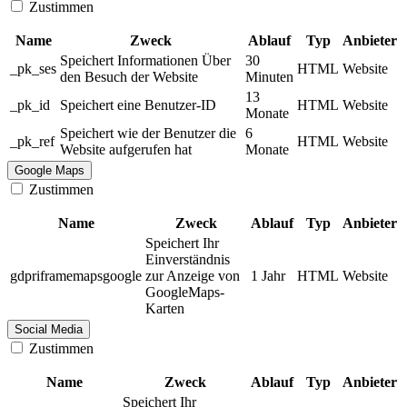
Zustimmen
Name
Zweck
Ablauf
Typ
Anbieter
Speichert Informationen Über
30
_pk_ses
HTML
Website
den Besuch der Website
Minuten
13
_pk_id
Speichert eine Benutzer-ID
HTML
Website
Monate
Speichert wie der Benutzer die
6
_pk_ref
HTML
Website
Website aufgerufen hat
Monate
Google Maps
Zustimmen
Name
Zweck
Ablauf
Typ
Anbieter
Speichert Ihr
Einverständnis
gdpriframemapsgoogle
zur Anzeige von
1 Jahr
HTML
Website
GoogleMaps-
Karten
Social Media
Zustimmen
Name
Zweck
Ablauf
Typ
Anbieter
Speichert Ihr