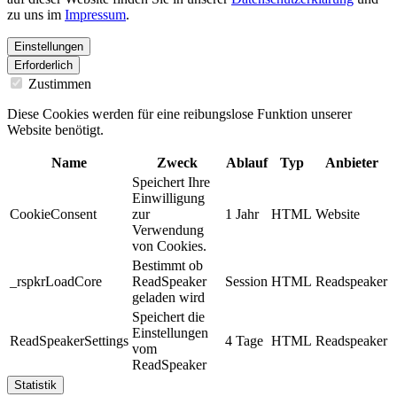
zu uns im
Impressum
.
Einstellungen
Erforderlich
Zustimmen
Diese Cookies werden für eine reibungslose Funktion unserer
Website benötigt.
Name
Zweck
Ablauf
Typ
Anbieter
Speichert Ihre
Einwilligung
CookieConsent
zur
1 Jahr
HTML
Website
Verwendung
von Cookies.
Bestimmt ob
_rspkrLoadCore
ReadSpeaker
Session
HTML
Readspeaker
geladen wird
Speichert die
Einstellungen
ReadSpeakerSettings
4 Tage
HTML
Readspeaker
vom
ReadSpeaker
Statistik