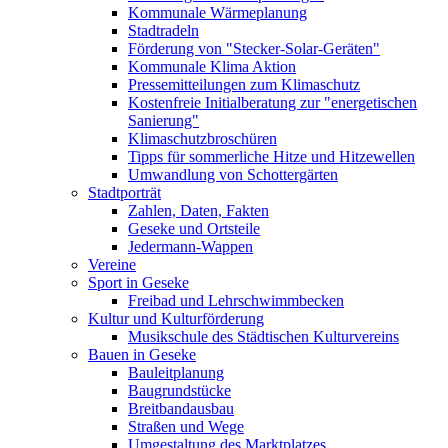
Kommunale Wärmeplanung
Stadtradeln
Förderung von "Stecker-Solar-Geräten"
Kommunale Klima Aktion
Pressemitteilungen zum Klimaschutz
Kostenfreie Initialberatung zur "energetischen
Sanierung"
Klimaschutzbroschüren
Tipps für sommerliche Hitze und Hitzewellen
Umwandlung von Schottergärten
Stadtporträt
Zahlen, Daten, Fakten
Geseke und Ortsteile
Jedermann-Wappen
Vereine
Sport in Geseke
Freibad und Lehrschwimmbecken
Kultur und Kulturförderung
Musikschule des Städtischen Kulturvereins
Bauen in Geseke
Bauleitplanung
Baugrundstücke
Breitbandausbau
Straßen und Wege
Umgestaltung des Marktplatzes