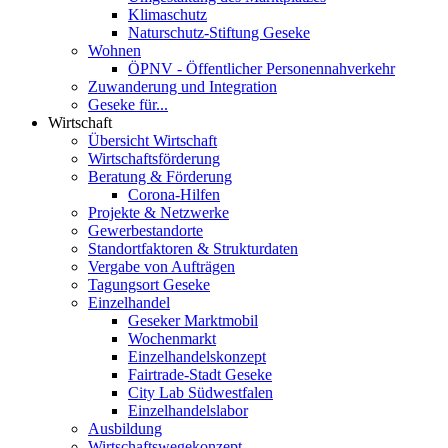
Klimaschutz
Naturschutz-Stiftung Geseke
Wohnen
ÖPNV - Öffentlicher Personennahverkehr
Zuwanderung und Integration
Geseke für...
Wirtschaft
Übersicht Wirtschaft
Wirtschaftsförderung
Beratung & Förderung
Corona-Hilfen
Projekte & Netzwerke
Gewerbestandorte
Standortfaktoren & Strukturdaten
Vergabe von Aufträgen
Tagungsort Geseke
Einzelhandel
Geseker Marktmobil
Wochenmarkt
Einzelhandelskonzept
Fairtrade-Stadt Geseke
City Lab Südwestfalen
Einzelhandelslabor
Ausbildung
Wirtschaftswegekonzept