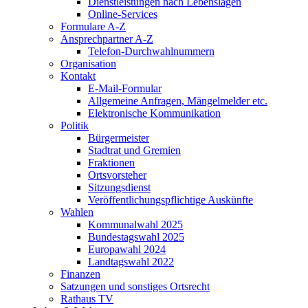
Dienstleistungen nach Lebenslagen
Online-Services
Formulare A-Z
Ansprechpartner A-Z
Telefon-Durchwahlnummern
Organisation
Kontakt
E-Mail-Formular
Allgemeine Anfragen, Mängelmelder etc.
Elektronische Kommunikation
Politik
Bürgermeister
Stadtrat und Gremien
Fraktionen
Ortsvorsteher
Sitzungsdienst
Veröffentlichungspflichtige Auskünfte
Wahlen
Kommunalwahl 2025
Bundestagswahl 2025
Europawahl 2024
Landtagswahl 2022
Finanzen
Satzungen und sonstiges Ortsrecht
Rathaus TV