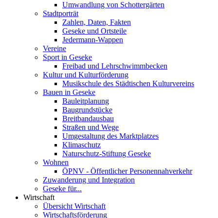
Umwandlung von Schottergärten
Stadtporträt
Zahlen, Daten, Fakten
Geseke und Ortsteile
Jedermann-Wappen
Vereine
Sport in Geseke
Freibad und Lehrschwimmbecken
Kultur und Kulturförderung
Musikschule des Städtischen Kulturvereins
Bauen in Geseke
Bauleitplanung
Baugrundstücke
Breitbandausbau
Straßen und Wege
Umgestaltung des Marktplatzes
Klimaschutz
Naturschutz-Stiftung Geseke
Wohnen
ÖPNV - Öffentlicher Personennahverkehr
Zuwanderung und Integration
Geseke für...
Wirtschaft
Übersicht Wirtschaft
Wirtschaftsförderung