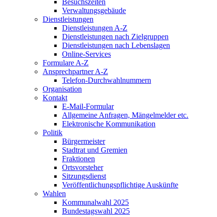
Besuchszeiten
Verwaltungsgebäude
Dienstleistungen
Dienstleistungen A-Z
Dienstleistungen nach Zielgruppen
Dienstleistungen nach Lebenslagen
Online-Services
Formulare A-Z
Ansprechpartner A-Z
Telefon-Durchwahlnummern
Organisation
Kontakt
E-Mail-Formular
Allgemeine Anfragen, Mängelmelder etc.
Elektronische Kommunikation
Politik
Bürgermeister
Stadtrat und Gremien
Fraktionen
Ortsvorsteher
Sitzungsdienst
Veröffentlichungspflichtige Auskünfte
Wahlen
Kommunalwahl 2025
Bundestagswahl 2025