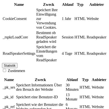
Name
Zweck
Ablauf
Typ
Anbieter
Speichert Ihre
Einwilligung
CookieConsent
zur
1 Jahr
HTML
Website
Verwendung
von Cookies.
Bestimmt ob
_rspkrLoadCore
ReadSpeaker
Session
HTML
Readspeaker
geladen wird
Speichert die
Einstellungen
ReadSpeakerSettings
4 Tage
HTML
Readspeaker
vom
ReadSpeaker
Statistik
Zustimmen
Name
Zweck
Ablauf
Typ
Anbieter
Speichert Informationen Über
30
_pk_ses
HTML
Website
den Besuch der Website
Minuten
13
_pk_id
Speichert eine Benutzer-ID
HTML
Website
Monate
Speichert wie der Benutzer die
6
_pk_ref
HTML
Website
Website aufgerufen hat
Monate