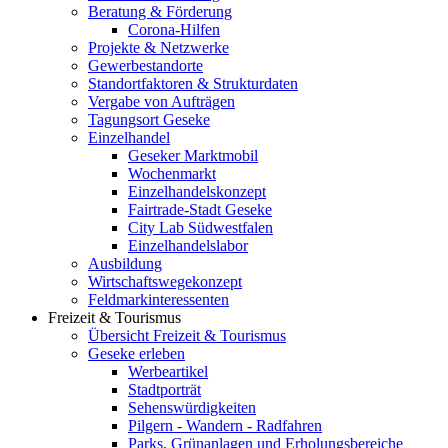
Beratung & Förderung
Corona-Hilfen
Projekte & Netzwerke
Gewerbestandorte
Standortfaktoren & Strukturdaten
Vergabe von Aufträgen
Tagungsort Geseke
Einzelhandel
Geseker Marktmobil
Wochenmarkt
Einzelhandelskonzept
Fairtrade-Stadt Geseke
City Lab Südwestfalen
Einzelhandelslabor
Ausbildung
Wirtschaftswegekonzept
Feldmarkinteressenten
Freizeit & Tourismus
Übersicht Freizeit & Tourismus
Geseke erleben
Werbeartikel
Stadtporträt
Sehenswürdigkeiten
Pilgern - Wandern - Radfahren
Parks, Grünanlagen und Erholungsbereiche