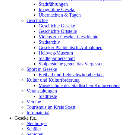
Stadtführungen
Imagefilme Geseke
Übernachten & Tagen
Geschichte
Geschichte Geseke
Geschichte Ortsteile
Videos zur Geseker Geschichte
Stadtarchiv
Geseker Plattdeutsch-Aufnahmen
Hellweg-Museum
Städtepartnerschaft
Stolpersteine gegen das Vergessen
Sport in Geseke
Freibad und Lehrschwimmbecken
Kultur und Kulturförderung
Musikschule des Städtischen Kulturvereins
Veranstaltungen
Stadtfeste
Vereine
Tourismus im Kreis Soest
Infomaterial
Geseke für...
Neubürger
Schüler
Senioren