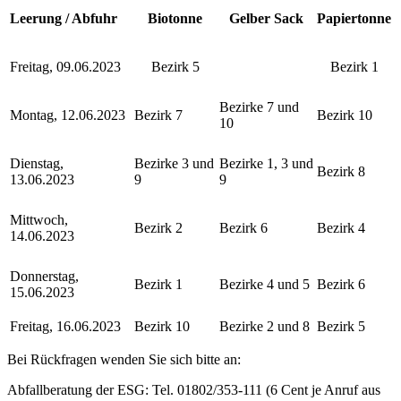
Leerung / Abfuhr
Biotonne
Gelber Sack
Papiertonne
Freitag, 09.06.2023
Bezirk 5
Bezirk 1
Bezirke 7 und
Montag, 12.06.2023
Bezirk 7
Bezirk 10
10
Dienstag,
Bezirke 3 und
Bezirke 1, 3 und
Bezirk 8
13.06.2023
9
9
Mittwoch,
Bezirk 2
Bezirk 6
Bezirk 4
14.06.2023
Donnerstag,
Bezirk 1
Bezirke 4 und 5
Bezirk 6
15.06.2023
Freitag, 16.06.2023
Bezirk 10
Bezirke 2 und 8
Bezirk 5
Bei Rückfragen wenden Sie sich bitte an:
Abfallberatung der ESG: Tel. 01802/353-111 (6 Cent je Anruf aus