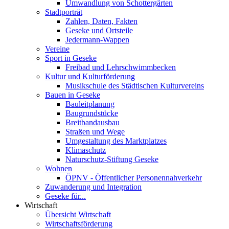
Umwandlung von Schottergärten
Stadtporträt
Zahlen, Daten, Fakten
Geseke und Ortsteile
Jedermann-Wappen
Vereine
Sport in Geseke
Freibad und Lehrschwimmbecken
Kultur und Kulturförderung
Musikschule des Städtischen Kulturvereins
Bauen in Geseke
Bauleitplanung
Baugrundstücke
Breitbandausbau
Straßen und Wege
Umgestaltung des Marktplatzes
Klimaschutz
Naturschutz-Stiftung Geseke
Wohnen
ÖPNV - Öffentlicher Personennahverkehr
Zuwanderung und Integration
Geseke für...
Wirtschaft
Übersicht Wirtschaft
Wirtschaftsförderung