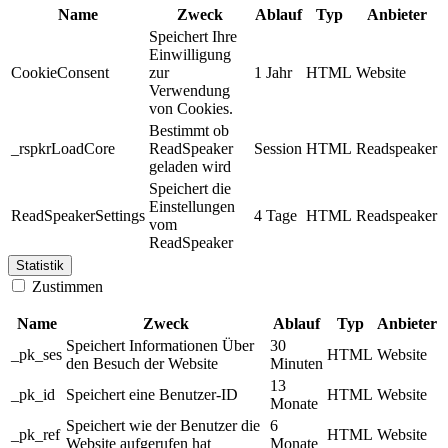
Name
Zweck
Ablauf
Typ
Anbieter
Speichert Ihre
Einwilligung
CookieConsent
zur
1 Jahr
HTML
Website
Verwendung
von Cookies.
Bestimmt ob
_rspkrLoadCore
ReadSpeaker
Session
HTML
Readspeaker
geladen wird
Speichert die
Einstellungen
ReadSpeakerSettings
4 Tage
HTML
Readspeaker
vom
ReadSpeaker
Statistik
Zustimmen
Name
Zweck
Ablauf
Typ
Anbieter
Speichert Informationen Über
30
_pk_ses
HTML
Website
den Besuch der Website
Minuten
13
_pk_id
Speichert eine Benutzer-ID
HTML
Website
Monate
Speichert wie der Benutzer die
6
_pk_ref
HTML
Website
Website aufgerufen hat
Monate