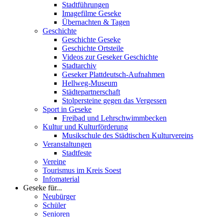
Stadtführungen
Imagefilme Geseke
Übernachten & Tagen
Geschichte
Geschichte Geseke
Geschichte Ortsteile
Videos zur Geseker Geschichte
Stadtarchiv
Geseker Plattdeutsch-Aufnahmen
Hellweg-Museum
Städtepartnerschaft
Stolpersteine gegen das Vergessen
Sport in Geseke
Freibad und Lehrschwimmbecken
Kultur und Kulturförderung
Musikschule des Städtischen Kulturvereins
Veranstaltungen
Stadtfeste
Vereine
Tourismus im Kreis Soest
Infomaterial
Geseke für...
Neubürger
Schüler
Senioren