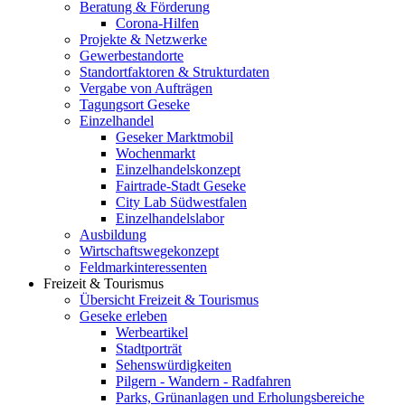
Beratung & Förderung
Corona-Hilfen
Projekte & Netzwerke
Gewerbestandorte
Standortfaktoren & Strukturdaten
Vergabe von Aufträgen
Tagungsort Geseke
Einzelhandel
Geseker Marktmobil
Wochenmarkt
Einzelhandelskonzept
Fairtrade-Stadt Geseke
City Lab Südwestfalen
Einzelhandelslabor
Ausbildung
Wirtschaftswegekonzept
Feldmarkinteressenten
Freizeit & Tourismus
Übersicht Freizeit & Tourismus
Geseke erleben
Werbeartikel
Stadtporträt
Sehenswürdigkeiten
Pilgern - Wandern - Radfahren
Parks, Grünanlagen und Erholungsbereiche