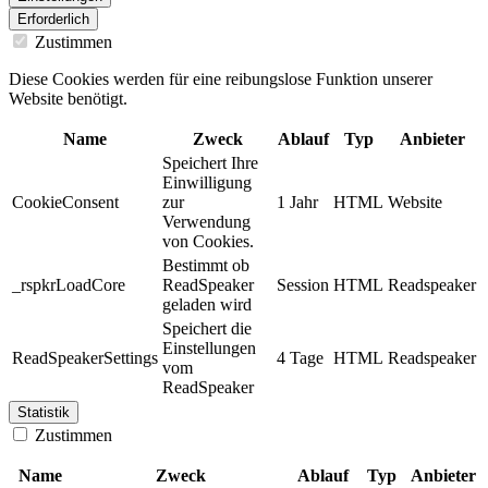
Erforderlich
Zustimmen
Diese Cookies werden für eine reibungslose Funktion unserer
Website benötigt.
Name
Zweck
Ablauf
Typ
Anbieter
Speichert Ihre
Einwilligung
CookieConsent
zur
1 Jahr
HTML
Website
Verwendung
von Cookies.
Bestimmt ob
_rspkrLoadCore
ReadSpeaker
Session
HTML
Readspeaker
geladen wird
Speichert die
Einstellungen
ReadSpeakerSettings
4 Tage
HTML
Readspeaker
vom
ReadSpeaker
Statistik
Zustimmen
Name
Zweck
Ablauf
Typ
Anbieter