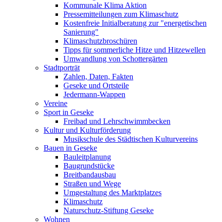
Kommunale Klima Aktion
Pressemitteilungen zum Klimaschutz
Kostenfreie Initialberatung zur "energetischen
Sanierung"
Klimaschutzbroschüren
Tipps für sommerliche Hitze und Hitzewellen
Umwandlung von Schottergärten
Stadtporträt
Zahlen, Daten, Fakten
Geseke und Ortsteile
Jedermann-Wappen
Vereine
Sport in Geseke
Freibad und Lehrschwimmbecken
Kultur und Kulturförderung
Musikschule des Städtischen Kulturvereins
Bauen in Geseke
Bauleitplanung
Baugrundstücke
Breitbandausbau
Straßen und Wege
Umgestaltung des Marktplatzes
Klimaschutz
Naturschutz-Stiftung Geseke
Wohnen