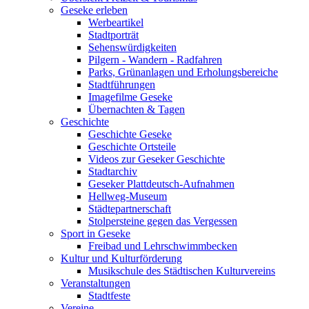
Geseke erleben
Werbeartikel
Stadtporträt
Sehenswürdigkeiten
Pilgern - Wandern - Radfahren
Parks, Grünanlagen und Erholungsbereiche
Stadtführungen
Imagefilme Geseke
Übernachten & Tagen
Geschichte
Geschichte Geseke
Geschichte Ortsteile
Videos zur Geseker Geschichte
Stadtarchiv
Geseker Plattdeutsch-Aufnahmen
Hellweg-Museum
Städtepartnerschaft
Stolpersteine gegen das Vergessen
Sport in Geseke
Freibad und Lehrschwimmbecken
Kultur und Kulturförderung
Musikschule des Städtischen Kulturvereins
Veranstaltungen
Stadtfeste
Vereine