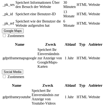
Speichert Informationen Über
30
_pk_ses
HTML
Website
den Besuch der Website
Minuten
13
_pk_id
Speichert eine Benutzer-ID
HTML
Website
Monate
Speichert wie der Benutzer die
6
_pk_ref
HTML
Website
Website aufgerufen hat
Monate
Google Maps
Zustimmen
Name
Zweck
Ablauf
Typ
Anbieter
Speichert Ihr
Einverständnis
gdpriframemapsgoogle
zur Anzeige von
1 Jahr
HTML
Website
GoogleMaps-
Karten
Social Media
Zustimmen
Name
Zweck
Ablauf
Typ
Anbieter
Speichert Ihr
Einverständnis zur
gdpriframeyoutube
1 Jahr
HTML
Website
Anzeige von
Youtube-Videos