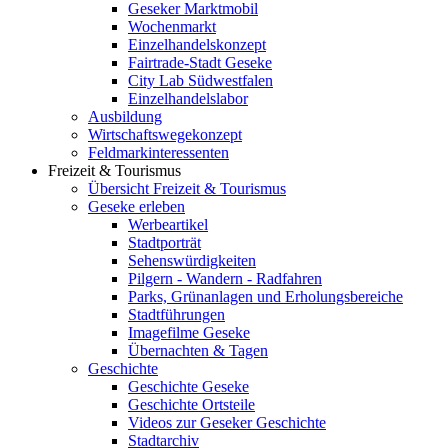
Geseker Marktmobil
Wochenmarkt
Einzelhandelskonzept
Fairtrade-Stadt Geseke
City Lab Südwestfalen
Einzelhandelslabor
Ausbildung
Wirtschaftswegekonzept
Feldmarkinteressenten
Freizeit & Tourismus
Übersicht Freizeit & Tourismus
Geseke erleben
Werbeartikel
Stadtporträt
Sehenswürdigkeiten
Pilgern - Wandern - Radfahren
Parks, Grünanlagen und Erholungsbereiche
Stadtführungen
Imagefilme Geseke
Übernachten & Tagen
Geschichte
Geschichte Geseke
Geschichte Ortsteile
Videos zur Geseker Geschichte
Stadtarchiv