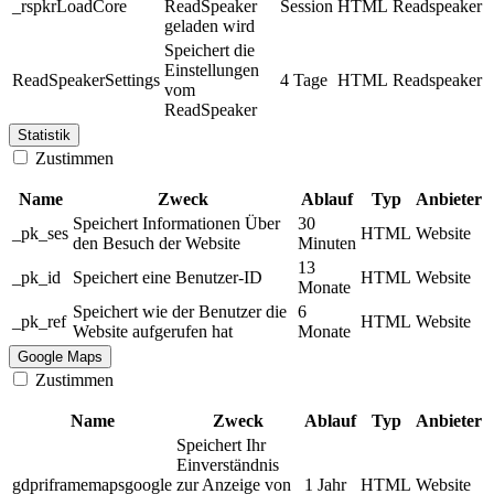
_rspkrLoadCore
ReadSpeaker
Session
HTML
Readspeaker
geladen wird
Speichert die
Einstellungen
ReadSpeakerSettings
4 Tage
HTML
Readspeaker
vom
ReadSpeaker
Statistik
Zustimmen
Name
Zweck
Ablauf
Typ
Anbieter
Speichert Informationen Über
30
_pk_ses
HTML
Website
den Besuch der Website
Minuten
13
_pk_id
Speichert eine Benutzer-ID
HTML
Website
Monate
Speichert wie der Benutzer die
6
_pk_ref
HTML
Website
Website aufgerufen hat
Monate
Google Maps
Zustimmen
Name
Zweck
Ablauf
Typ
Anbieter
Speichert Ihr
Einverständnis
gdpriframemapsgoogle
zur Anzeige von
1 Jahr
HTML
Website