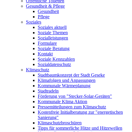
Öffentliche Toiletten
Gesundheit & Pflege
Gesundheit
Pflege
Soziales
Soziales aktuell
Soziale Themen
Sozialleistungen
Formulare
Soziale Beratung
Kontakt
Soziale Kennzahlen
Sozialdatenschutz
Klimaschutz
Stadtbaumkonzept der Stadt Geseke
Klimafolgen und Anpassungen
Kommunale Wärmeplanung
Stadtradeln
Förderung von "Stecker-Solar-Geräten"
Kommunale Klima Aktion
Pressemitteilungen zum Klimaschutz
Kostenfreie Initialberatung zur "energetischen
Sanierung"
Klimaschutzbroschüren
Tipps für sommerliche Hitze und Hitzewellen