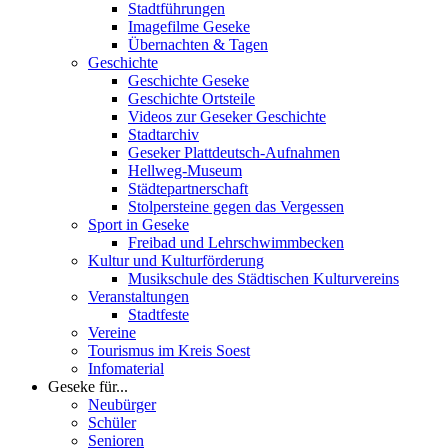
Stadtführungen
Imagefilme Geseke
Übernachten & Tagen
Geschichte
Geschichte Geseke
Geschichte Ortsteile
Videos zur Geseker Geschichte
Stadtarchiv
Geseker Plattdeutsch-Aufnahmen
Hellweg-Museum
Städtepartnerschaft
Stolpersteine gegen das Vergessen
Sport in Geseke
Freibad und Lehrschwimmbecken
Kultur und Kulturförderung
Musikschule des Städtischen Kulturvereins
Veranstaltungen
Stadtfeste
Vereine
Tourismus im Kreis Soest
Infomaterial
Geseke für...
Neubürger
Schüler
Senioren