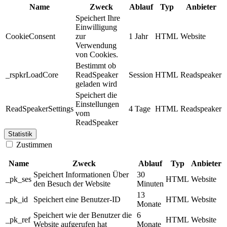
Name
Zweck
Ablauf
Typ
Anbieter
Speichert Ihre
Einwilligung
CookieConsent
zur
1 Jahr
HTML
Website
Verwendung
von Cookies.
Bestimmt ob
_rspkrLoadCore
ReadSpeaker
Session
HTML
Readspeaker
geladen wird
Speichert die
Einstellungen
ReadSpeakerSettings
4 Tage
HTML
Readspeaker
vom
ReadSpeaker
Statistik
Zustimmen
Name
Zweck
Ablauf
Typ
Anbieter
Speichert Informationen Über
30
_pk_ses
HTML
Website
den Besuch der Website
Minuten
13
_pk_id
Speichert eine Benutzer-ID
HTML
Website
Monate
Speichert wie der Benutzer die
6
_pk_ref
HTML
Website
Website aufgerufen hat
Monate