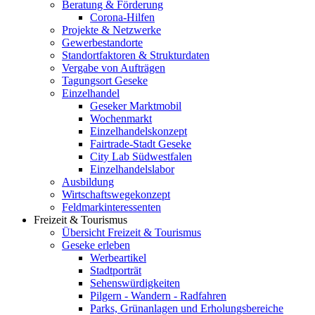
Beratung & Förderung
Corona-Hilfen
Projekte & Netzwerke
Gewerbestandorte
Standortfaktoren & Strukturdaten
Vergabe von Aufträgen
Tagungsort Geseke
Einzelhandel
Geseker Marktmobil
Wochenmarkt
Einzelhandelskonzept
Fairtrade-Stadt Geseke
City Lab Südwestfalen
Einzelhandelslabor
Ausbildung
Wirtschaftswegekonzept
Feldmarkinteressenten
Freizeit & Tourismus
Übersicht Freizeit & Tourismus
Geseke erleben
Werbeartikel
Stadtporträt
Sehenswürdigkeiten
Pilgern - Wandern - Radfahren
Parks, Grünanlagen und Erholungsbereiche