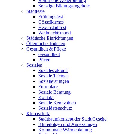
Berufliche Weiterbildung
Sonstige Bildungsangebote
Stadtfeste
Frühlingsfest
Gösselkirmes
Hexenstadtfest
Weihnachtsmarkt
Städtische Einrichtungen
Öffentliche Toiletten
Gesundheit & Pflege
Gesundheit
Pflege
Soziales
Soziales aktuell
Soziale Themen
Sozialleistungen
Formulare
Soziale Beratung
Kontakt
Soziale Kennzahlen
Sozialdatenschutz
Klimaschutz
Stadtbaumkonzept der Stadt Geseke
Klimafolgen und Anpassungen
Kommunale Wärmeplanung