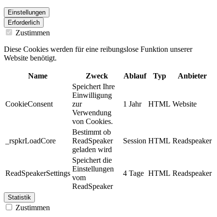
Einstellungen
Erforderlich
Zustimmen
Diese Cookies werden für eine reibungslose Funktion unserer
Website benötigt.
Name
Zweck
Ablauf
Typ
Anbieter
Speichert Ihre
Einwilligung
CookieConsent
zur
1 Jahr
HTML
Website
Verwendung
von Cookies.
Bestimmt ob
_rspkrLoadCore
ReadSpeaker
Session
HTML
Readspeaker
geladen wird
Speichert die
Einstellungen
ReadSpeakerSettings
4 Tage
HTML
Readspeaker
vom
ReadSpeaker
Statistik
Zustimmen