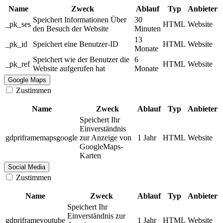
Name
Zweck
Ablauf
Typ
Anbieter
Speichert Informationen Über
30
_pk_ses
HTML
Website
den Besuch der Website
Minuten
13
_pk_id
Speichert eine Benutzer-ID
HTML
Website
Monate
Speichert wie der Benutzer die
6
_pk_ref
HTML
Website
Website aufgerufen hat
Monate
Google Maps
Zustimmen
Name
Zweck
Ablauf
Typ
Anbieter
Speichert Ihr
Einverständnis
gdpriframemapsgoogle
zur Anzeige von
1 Jahr
HTML
Website
GoogleMaps-
Karten
Social Media
Zustimmen
Name
Zweck
Ablauf
Typ
Anbieter
Speichert Ihr
Einverständnis zur
gdpriframeyoutube
1 Jahr
HTML
Website