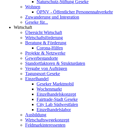
Naturschutz-Stiftung Geseke
Wohnen
ÖPNV - Öffentlicher Personennahverkehr
Zuwanderung und Integration
Geseke für...
Wirtschaft
Übersicht Wirtschaft
Wirtschaftsförderung
Beratung & Förderung
Corona-Hilfen
Projekte & Netzwerke
Gewerbestandorte
Standortfaktoren & Strukturdaten
Vergabe von Aufträgen
Tagungsort Geseke
Einzelhandel
Geseker Marktmobil
Wochenmarkt
Einzelhandelskonzept
Fairtrade-Stadt Geseke
City Lab Südwestfalen
Einzelhandelslabor
Ausbildung
Wirtschaftswegekonzept
Feldmarkinteressenten