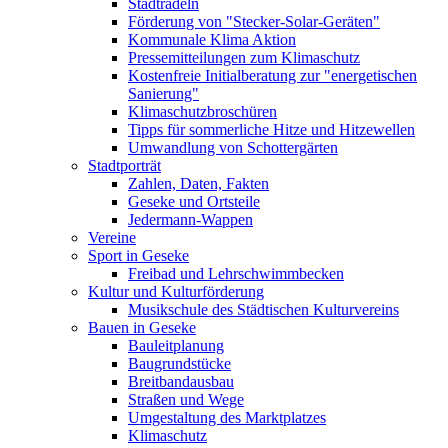
Stadtradeln
Förderung von "Stecker-Solar-Geräten"
Kommunale Klima Aktion
Pressemitteilungen zum Klimaschutz
Kostenfreie Initialberatung zur "energetischen
Sanierung"
Klimaschutzbroschüren
Tipps für sommerliche Hitze und Hitzewellen
Umwandlung von Schottergärten
Stadtporträt
Zahlen, Daten, Fakten
Geseke und Ortsteile
Jedermann-Wappen
Vereine
Sport in Geseke
Freibad und Lehrschwimmbecken
Kultur und Kulturförderung
Musikschule des Städtischen Kulturvereins
Bauen in Geseke
Bauleitplanung
Baugrundstücke
Breitbandausbau
Straßen und Wege
Umgestaltung des Marktplatzes
Klimaschutz