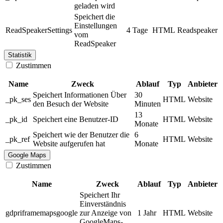
geladen wird
Speichert die
Einstellungen
ReadSpeakerSettings
4 Tage
HTML
Readspeaker
vom
ReadSpeaker
Statistik
Zustimmen
Name
Zweck
Ablauf
Typ
Anbieter
Speichert Informationen Über
30
_pk_ses
HTML
Website
den Besuch der Website
Minuten
13
_pk_id
Speichert eine Benutzer-ID
HTML
Website
Monate
Speichert wie der Benutzer die
6
_pk_ref
HTML
Website
Website aufgerufen hat
Monate
Google Maps
Zustimmen
Name
Zweck
Ablauf
Typ
Anbieter
Speichert Ihr
Einverständnis
gdpriframemapsgoogle
zur Anzeige von
1 Jahr
HTML
Website
GoogleMaps-