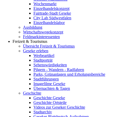
Wochenmarkt
Einzelhandelskonzept
Fairtrade-Stadt Geseke
City Lab Südwestfalen
Einzelhandelslabor
Ausbildung
Wirtschaftswegekonzept
Feldmarkinteressenten
Freizeit & Tourismus
Übersicht Freizeit & Tourismus
Geseke erleben
Werbeartikel
Stadtporträt
Sehenswürdigkeiten
Pilgern - Wandern - Radfahren
Parks, Grünanlagen und Erholungsbereiche
Stadtführungen
Imagefilme Geseke
Übernachten & Tagen
Geschichte
Geschichte Geseke
Geschichte Ortsteile
Videos zur Geseker Geschichte
Stadtarchiv
Geseker Plattdeutsch-Aufnahmen