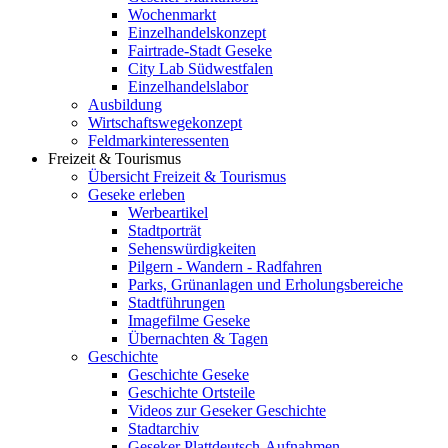
Wochenmarkt
Einzelhandelskonzept
Fairtrade-Stadt Geseke
City Lab Südwestfalen
Einzelhandelslabor
Ausbildung
Wirtschaftswegekonzept
Feldmarkinteressenten
Freizeit & Tourismus
Übersicht Freizeit & Tourismus
Geseke erleben
Werbeartikel
Stadtporträt
Sehenswürdigkeiten
Pilgern - Wandern - Radfahren
Parks, Grünanlagen und Erholungsbereiche
Stadtführungen
Imagefilme Geseke
Übernachten & Tagen
Geschichte
Geschichte Geseke
Geschichte Ortsteile
Videos zur Geseker Geschichte
Stadtarchiv
Geseker Plattdeutsch-Aufnahmen