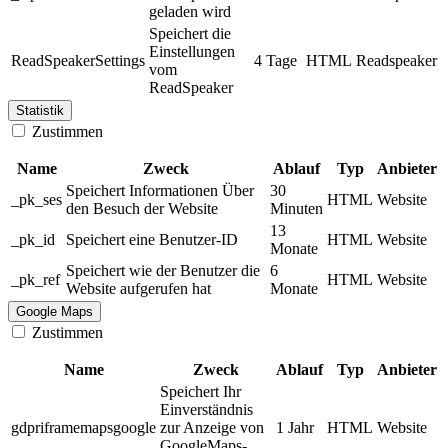
geladen wird
Speichert die
Einstellungen
ReadSpeakerSettings
4 Tage
HTML
Readspeaker
vom
ReadSpeaker
Statistik
Zustimmen
Name
Zweck
Ablauf
Typ
Anbieter
Speichert Informationen Über
30
_pk_ses
HTML
Website
den Besuch der Website
Minuten
13
_pk_id
Speichert eine Benutzer-ID
HTML
Website
Monate
Speichert wie der Benutzer die
6
_pk_ref
HTML
Website
Website aufgerufen hat
Monate
Google Maps
Zustimmen
Name
Zweck
Ablauf
Typ
Anbieter
Speichert Ihr
Einverständnis
gdpriframemapsgoogle
zur Anzeige von
1 Jahr
HTML
Website
GoogleMaps-