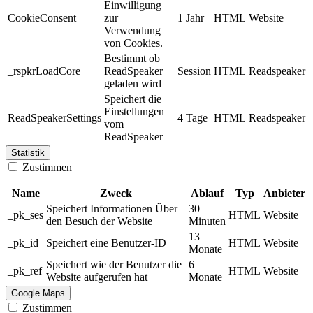
Einwilligung
CookieConsent
zur
1 Jahr
HTML
Website
Verwendung
von Cookies.
Bestimmt ob
_rspkrLoadCore
ReadSpeaker
Session
HTML
Readspeaker
geladen wird
Speichert die
Einstellungen
ReadSpeakerSettings
4 Tage
HTML
Readspeaker
vom
ReadSpeaker
Statistik
Zustimmen
Name
Zweck
Ablauf
Typ
Anbieter
Speichert Informationen Über
30
_pk_ses
HTML
Website
den Besuch der Website
Minuten
13
_pk_id
Speichert eine Benutzer-ID
HTML
Website
Monate
Speichert wie der Benutzer die
6
_pk_ref
HTML
Website
Website aufgerufen hat
Monate
Google Maps
Zustimmen