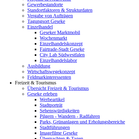
Gewerbestandorte
Standortfaktoren & Strukturdaten
Vergabe von Aufträgen
Tagungsort Geseke
Einzelhandel
Geseker Marktmobil
Wochenmarkt
Einzelhandelskonzept
Fairtrade-Stadt Geseke
City Lab Südwestfalen
Einzelhandelslabor
Ausbildung
Wirtschaftswegekonzept
Feldmarkinteressenten
Freizeit & Tourismus
Übersicht Freizeit & Tourismus
Geseke erleben
Werbeartikel
Stadtporträt
Sehenswürdigkeiten
Pilgern - Wandern - Radfahren
Parks, Grünanlagen und Erholungsbereiche
Stadtführungen
Imagefilme Geseke
Übernachten & Tagen