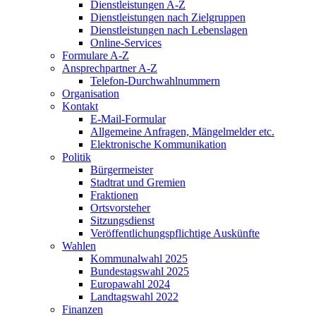
Dienstleistungen A-Z
Dienstleistungen nach Zielgruppen
Dienstleistungen nach Lebenslagen
Online-Services
Formulare A-Z
Ansprechpartner A-Z
Telefon-Durchwahlnummern
Organisation
Kontakt
E-Mail-Formular
Allgemeine Anfragen, Mängelmelder etc.
Elektronische Kommunikation
Politik
Bürgermeister
Stadtrat und Gremien
Fraktionen
Ortsvorsteher
Sitzungsdienst
Veröffentlichungspflichtige Auskünfte
Wahlen
Kommunalwahl 2025
Bundestagswahl 2025
Europawahl 2024
Landtagswahl 2022
Finanzen