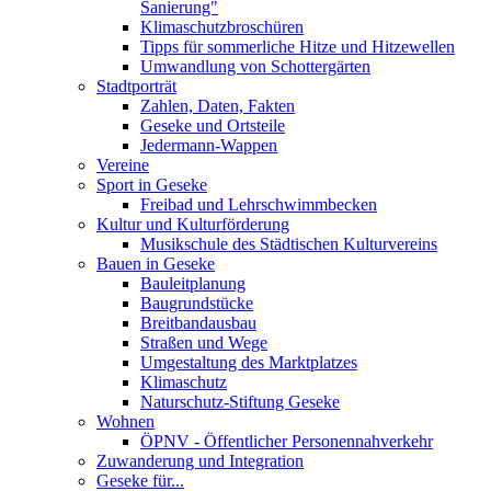
Sanierung"
Klimaschutzbroschüren
Tipps für sommerliche Hitze und Hitzewellen
Umwandlung von Schottergärten
Stadtporträt
Zahlen, Daten, Fakten
Geseke und Ortsteile
Jedermann-Wappen
Vereine
Sport in Geseke
Freibad und Lehrschwimmbecken
Kultur und Kulturförderung
Musikschule des Städtischen Kulturvereins
Bauen in Geseke
Bauleitplanung
Baugrundstücke
Breitbandausbau
Straßen und Wege
Umgestaltung des Marktplatzes
Klimaschutz
Naturschutz-Stiftung Geseke
Wohnen
ÖPNV - Öffentlicher Personennahverkehr
Zuwanderung und Integration
Geseke für...