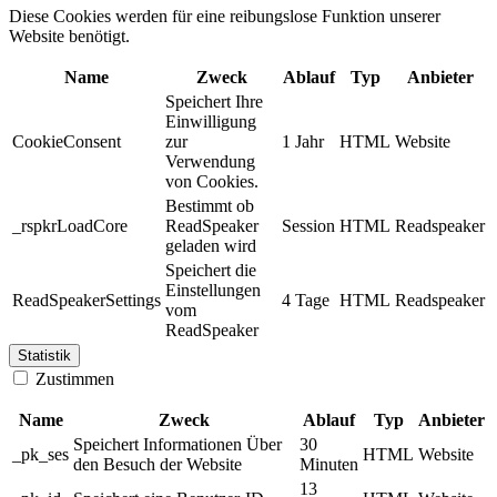
Diese Cookies werden für eine reibungslose Funktion unserer
Website benötigt.
Name
Zweck
Ablauf
Typ
Anbieter
Speichert Ihre
Einwilligung
CookieConsent
zur
1 Jahr
HTML
Website
Verwendung
von Cookies.
Bestimmt ob
_rspkrLoadCore
ReadSpeaker
Session
HTML
Readspeaker
geladen wird
Speichert die
Einstellungen
ReadSpeakerSettings
4 Tage
HTML
Readspeaker
vom
ReadSpeaker
Statistik
Zustimmen
Name
Zweck
Ablauf
Typ
Anbieter
Speichert Informationen Über
30
_pk_ses
HTML
Website
den Besuch der Website
Minuten
13