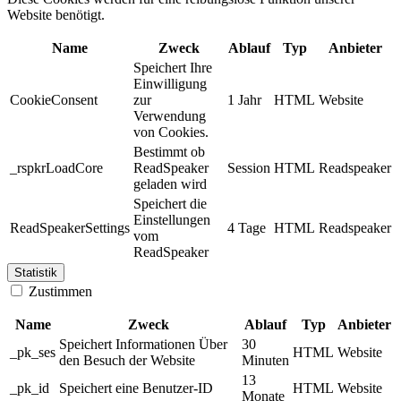
Website benötigt.
Name
Zweck
Ablauf
Typ
Anbieter
Speichert Ihre
Einwilligung
CookieConsent
zur
1 Jahr
HTML
Website
Verwendung
von Cookies.
Bestimmt ob
_rspkrLoadCore
ReadSpeaker
Session
HTML
Readspeaker
geladen wird
Speichert die
Einstellungen
ReadSpeakerSettings
4 Tage
HTML
Readspeaker
vom
ReadSpeaker
Statistik
Zustimmen
Name
Zweck
Ablauf
Typ
Anbieter
Speichert Informationen Über
30
_pk_ses
HTML
Website
den Besuch der Website
Minuten
13
_pk_id
Speichert eine Benutzer-ID
HTML
Website
Monate