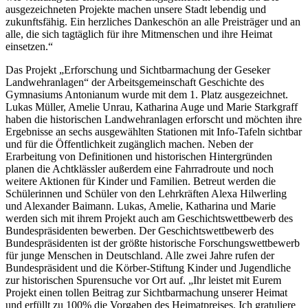
ausgezeichneten Projekte machen unsere Stadt lebendig und
zukunftsfähig. Ein herzliches Dankeschön an alle Preisträger und an
alle, die sich tagtäglich für ihre Mitmenschen und ihre Heimat
einsetzen.“
Das Projekt „Erforschung und Sichtbarmachung der Geseker
Landwehranlagen“ der Arbeitsgemeinschaft Geschichte des
Gymnasiums Antonianum wurde mit dem 1. Platz ausgezeichnet.
Lukas Müller, Amelie Unrau, Katharina Auge und Marie Starkgraff
haben die historischen Landwehranlagen erforscht und möchten ihre
Ergebnisse an sechs ausgewählten Stationen mit Info-Tafeln sichtbar
und für die Öffentlichkeit zugänglich machen. Neben der
Erarbeitung von Definitionen und historischen Hintergründen
planen die Achtklässler außerdem eine Fahrradroute und noch
weitere Aktionen für Kinder und Familien. Betreut werden die
Schülerinnen und Schüler von den Lehrkräften Alexa Hilwerling
und Alexander Baimann. Lukas, Amelie, Katharina und Marie
werden sich mit ihrem Projekt auch am Geschichtswettbewerb des
Bundespräsidenten bewerben. Der Geschichtswettbewerb des
Bundespräsidenten ist der größte historische Forschungswettbewerb
für junge Menschen in Deutschland. Alle zwei Jahre rufen der
Bundespräsident und die Körber-Stiftung Kinder und Jugendliche
zur historischen Spurensuche vor Ort auf. „Ihr leistet mit Eurem
Projekt einen tollen Beitrag zur Sichtbarmachung unserer Heimat
und erfüllt zu 100% die Vorgaben des Heimatpreises. Ich gratuliere