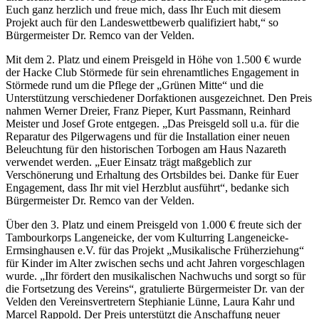
Euch ganz herzlich und freue mich, dass Ihr Euch mit diesem
Projekt auch für den Landeswettbewerb qualifiziert habt,“ so
Bürgermeister Dr. Remco van der Velden.
Mit dem 2. Platz und einem Preisgeld in Höhe von 1.500 € wurde
der Hacke Club Störmede für sein ehrenamtliches Engagement in
Störmede rund um die Pflege der „Grünen Mitte“ und die
Unterstützung verschiedener Dorfaktionen ausgezeichnet. Den Preis
nahmen Werner Dreier, Franz Pieper, Kurt Passmann, Reinhard
Meister und Josef Grote entgegen. „Das Preisgeld soll u.a. für die
Reparatur des Pilgerwagens und für die Installation einer neuen
Beleuchtung für den historischen Torbogen am Haus Nazareth
verwendet werden. „Euer Einsatz trägt maßgeblich zur
Verschönerung und Erhaltung des Ortsbildes bei. Danke für Euer
Engagement, dass Ihr mit viel Herzblut ausführt“, bedanke sich
Bürgermeister Dr. Remco van der Velden.
Über den 3. Platz und einem Preisgeld von 1.000 € freute sich der
Tambourkorps Langeneicke, der vom Kulturring Langeneicke-
Ermsinghausen e.V. für das Projekt „Musikalische Früherziehung“
für Kinder im Alter zwischen sechs und acht Jahren vorgeschlagen
wurde. „Ihr fördert den musikalischen Nachwuchs und sorgt so für
die Fortsetzung des Vereins“, gratulierte Bürgermeister Dr. van der
Velden den Vereinsvertretern Stephianie Lünne, Laura Kahr und
Marcel Rappold. Der Preis unterstützt die Anschaffung neuer