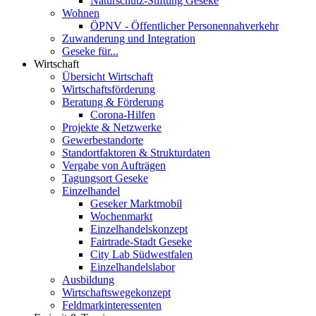
Naturschutz-Stiftung Geseke
Wohnen
ÖPNV - Öffentlicher Personennahverkehr
Zuwanderung und Integration
Geseke für...
Wirtschaft
Übersicht Wirtschaft
Wirtschaftsförderung
Beratung & Förderung
Corona-Hilfen
Projekte & Netzwerke
Gewerbestandorte
Standortfaktoren & Strukturdaten
Vergabe von Aufträgen
Tagungsort Geseke
Einzelhandel
Geseker Marktmobil
Wochenmarkt
Einzelhandelskonzept
Fairtrade-Stadt Geseke
City Lab Südwestfalen
Einzelhandelslabor
Ausbildung
Wirtschaftswegekonzept
Feldmarkinteressenten