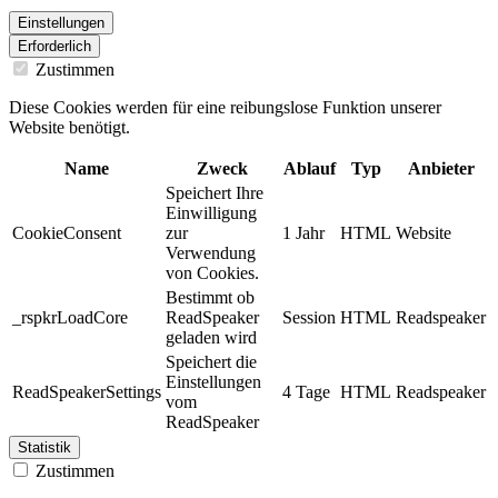
Einstellungen
Erforderlich
Zustimmen
Diese Cookies werden für eine reibungslose Funktion unserer
Website benötigt.
Name
Zweck
Ablauf
Typ
Anbieter
Speichert Ihre
Einwilligung
CookieConsent
zur
1 Jahr
HTML
Website
Verwendung
von Cookies.
Bestimmt ob
_rspkrLoadCore
ReadSpeaker
Session
HTML
Readspeaker
geladen wird
Speichert die
Einstellungen
ReadSpeakerSettings
4 Tage
HTML
Readspeaker
vom
ReadSpeaker
Statistik
Zustimmen