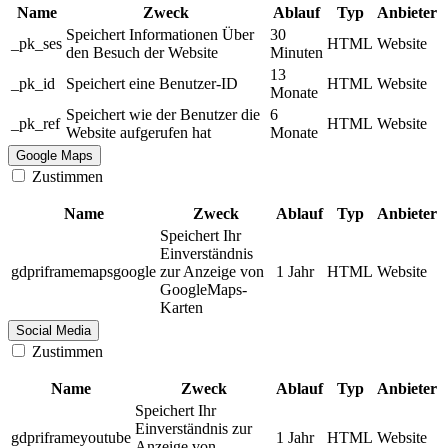
Name
Zweck
Ablauf
Typ
Anbieter
Speichert Informationen Über
30
_pk_ses
HTML
Website
den Besuch der Website
Minuten
13
_pk_id
Speichert eine Benutzer-ID
HTML
Website
Monate
Speichert wie der Benutzer die
6
_pk_ref
HTML
Website
Website aufgerufen hat
Monate
Google Maps
Zustimmen
Name
Zweck
Ablauf
Typ
Anbieter
Speichert Ihr
Einverständnis
gdpriframemapsgoogle
zur Anzeige von
1 Jahr
HTML
Website
GoogleMaps-
Karten
Social Media
Zustimmen
Name
Zweck
Ablauf
Typ
Anbieter
Speichert Ihr
Einverständnis zur
gdpriframeyoutube
1 Jahr
HTML
Website
Anzeige von