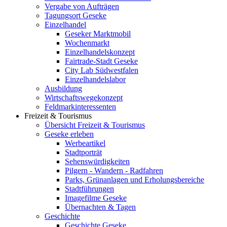
Vergabe von Aufträgen
Tagungsort Geseke
Einzelhandel
Geseker Marktmobil
Wochenmarkt
Einzelhandelskonzept
Fairtrade-Stadt Geseke
City Lab Südwestfalen
Einzelhandelslabor
Ausbildung
Wirtschaftswegekonzept
Feldmarkinteressenten
Freizeit & Tourismus
Übersicht Freizeit & Tourismus
Geseke erleben
Werbeartikel
Stadtporträt
Sehenswürdigkeiten
Pilgern - Wandern - Radfahren
Parks, Grünanlagen und Erholungsbereiche
Stadtführungen
Imagefilme Geseke
Übernachten & Tagen
Geschichte
Geschichte Geseke