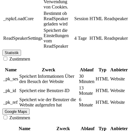
Verwendung
von Cookies.
Bestimmt ob
_rspkrLoadCore
ReadSpeaker
Session
HTML
Readspeaker
geladen wird
Speichert die
Einstellungen
ReadSpeakerSettings
4 Tage
HTML
Readspeaker
vom
ReadSpeaker
Statistik
Zustimmen
Name
Zweck
Ablauf
Typ
Anbieter
Speichert Informationen Über
30
_pk_ses
HTML
Website
den Besuch der Website
Minuten
13
_pk_id
Speichert eine Benutzer-ID
HTML
Website
Monate
Speichert wie der Benutzer die
6
_pk_ref
HTML
Website
Website aufgerufen hat
Monate
Google Maps
Zustimmen
Name
Zweck
Ablauf
Typ
Anbieter