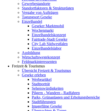
Gewerbestandorte
Standortfaktoren & Strukturdaten
Vergabe von Aufträgen
Tagungsort Geseke
Einzelhandel
Geseker Marktmobil
Wochenmarkt
Einzelhandelskonzept
Fairtrade-Stadt Geseke
City Lab Südwestfalen
Einzelhandelslabor
Ausbildung
Wirtschaftswegekonzept
Feldmarkinteressenten
Freizeit & Tourismus
Übersicht Freizeit & Tourismus
Geseke erleben
Werbeartikel
Stadtporträt
Sehenswürdigkeiten
Pilgern - Wandern - Radfahren
Parks, Grünanlagen und Erholungsbereiche
Stadtführungen
Imagefilme Geseke
Übernachten & Tagen