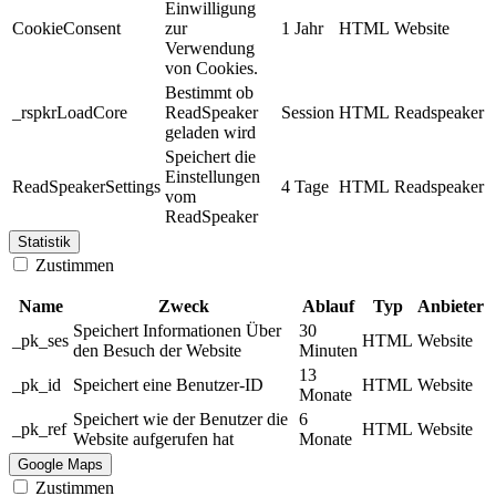
Einwilligung
CookieConsent
zur
1 Jahr
HTML
Website
Verwendung
von Cookies.
Bestimmt ob
_rspkrLoadCore
ReadSpeaker
Session
HTML
Readspeaker
geladen wird
Speichert die
Einstellungen
ReadSpeakerSettings
4 Tage
HTML
Readspeaker
vom
ReadSpeaker
Statistik
Zustimmen
Name
Zweck
Ablauf
Typ
Anbieter
Speichert Informationen Über
30
_pk_ses
HTML
Website
den Besuch der Website
Minuten
13
_pk_id
Speichert eine Benutzer-ID
HTML
Website
Monate
Speichert wie der Benutzer die
6
_pk_ref
HTML
Website
Website aufgerufen hat
Monate
Google Maps
Zustimmen