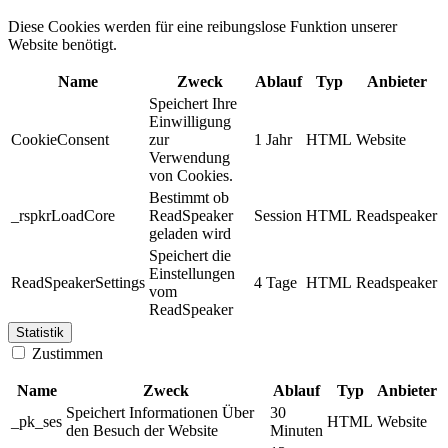
Diese Cookies werden für eine reibungslose Funktion unserer
Website benötigt.
Name
Zweck
Ablauf
Typ
Anbieter
Speichert Ihre
Einwilligung
CookieConsent
zur
1 Jahr
HTML
Website
Verwendung
von Cookies.
Bestimmt ob
_rspkrLoadCore
ReadSpeaker
Session
HTML
Readspeaker
geladen wird
Speichert die
Einstellungen
ReadSpeakerSettings
4 Tage
HTML
Readspeaker
vom
ReadSpeaker
Statistik
Zustimmen
Name
Zweck
Ablauf
Typ
Anbieter
Speichert Informationen Über
30
_pk_ses
HTML
Website
den Besuch der Website
Minuten