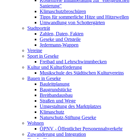
Kostenfreie Initialberatung zur "energetischen
Sanierung"
Klimaschutzbroschüren
Tipps für sommerliche Hitze und Hitzewellen
Umwandlung von Schottergärten
Stadtporträt
Zahlen, Daten, Fakten
Geseke und Ortsteile
Jedermann-Wappen
Vereine
Sport in Geseke
Freibad und Lehrschwimmbecken
Kultur und Kulturförderung
Musikschule des Städtischen Kulturvereins
Bauen in Geseke
Bauleitplanung
Baugrundstücke
Breitbandausbau
Straßen und Wege
Umgestaltung des Marktplatzes
Klimaschutz
Naturschutz-Stiftung Geseke
Wohnen
ÖPNV - Öffentlicher Personennahverkehr
Zuwanderung und Integration