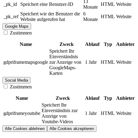
13
_pk_id
Speichert eine Benutzer-ID
HTML
Website
Monate
Speichert wie der Benutzer die
6
_pk_ref
HTML
Website
Website aufgerufen hat
Monate
Google Maps
Zustimmen
Name
Zweck
Ablauf
Typ
Anbieter
Speichert Ihr
Einverständnis
gdpriframemapsgoogle
zur Anzeige von
1 Jahr
HTML
Website
GoogleMaps-
Karten
Social Media
Zustimmen
Name
Zweck
Ablauf
Typ
Anbieter
Speichert Ihr
Einverständnis zur
gdpriframeyoutube
1 Jahr
HTML
Website
Anzeige von
Youtube-Videos
Alle Cookies ablehnen
Alle Cookies akzeptieren