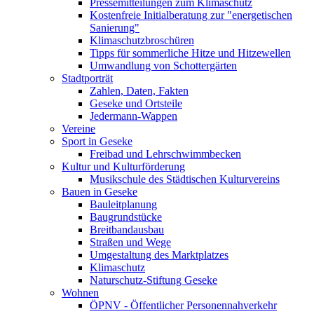
Pressemitteilungen zum Klimaschutz
Kostenfreie Initialberatung zur "energetischen
Sanierung"
Klimaschutzbroschüren
Tipps für sommerliche Hitze und Hitzewellen
Umwandlung von Schottergärten
Stadtporträt
Zahlen, Daten, Fakten
Geseke und Ortsteile
Jedermann-Wappen
Vereine
Sport in Geseke
Freibad und Lehrschwimmbecken
Kultur und Kulturförderung
Musikschule des Städtischen Kulturvereins
Bauen in Geseke
Bauleitplanung
Baugrundstücke
Breitbandausbau
Straßen und Wege
Umgestaltung des Marktplatzes
Klimaschutz
Naturschutz-Stiftung Geseke
Wohnen
ÖPNV - Öffentlicher Personennahverkehr