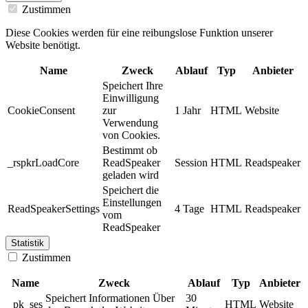
Zustimmen
Diese Cookies werden für eine reibungslose Funktion unserer
Website benötigt.
Name
Zweck
Ablauf
Typ
Anbieter
Speichert Ihre
Einwilligung
CookieConsent
zur
1 Jahr
HTML
Website
Verwendung
von Cookies.
Bestimmt ob
_rspkrLoadCore
ReadSpeaker
Session
HTML
Readspeaker
geladen wird
Speichert die
Einstellungen
ReadSpeakerSettings
4 Tage
HTML
Readspeaker
vom
ReadSpeaker
Statistik
Zustimmen
Name
Zweck
Ablauf
Typ
Anbieter
Speichert Informationen Über
30
_pk_ses
HTML
Website