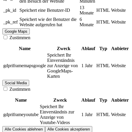
den Besuch der Website
Minuten
13
_pk_id
Speichert eine Benutzer-ID
HTML
Website
Monate
Speichert wie der Benutzer die
6
_pk_ref
HTML
Website
Website aufgerufen hat
Monate
Google Maps
Zustimmen
Name
Zweck
Ablauf
Typ
Anbieter
Speichert Ihr
Einverständnis
gdpriframemapsgoogle
zur Anzeige von
1 Jahr
HTML
Website
GoogleMaps-
Karten
Social Media
Zustimmen
Name
Zweck
Ablauf
Typ
Anbieter
Speichert Ihr
Einverständnis zur
gdpriframeyoutube
1 Jahr
HTML
Website
Anzeige von
Youtube-Videos
Alle Cookies ablehnen
Alle Cookies akzeptieren