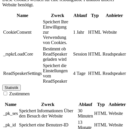
Website benötigt.
Name
Zweck
Ablauf
Typ
Anbieter
Speichert Ihre
Einwilligung
CookieConsent
zur
1 Jahr
HTML
Website
Verwendung
von Cookies.
Bestimmt ob
_rspkrLoadCore
ReadSpeaker
Session
HTML
Readspeaker
geladen wird
Speichert die
Einstellungen
ReadSpeakerSettings
4 Tage
HTML
Readspeaker
vom
ReadSpeaker
Statistik
Zustimmen
Name
Zweck
Ablauf
Typ
Anbieter
Speichert Informationen Über
30
_pk_ses
HTML
Website
den Besuch der Website
Minuten
13
_pk_id
Speichert eine Benutzer-ID
HTML
Website
Monate