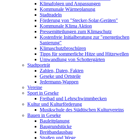
Klimafolgen und Anpassungen
Kommunale Wärmeplanung
Stadtradeln
Förderung von "Stecker-Solar-Geräten"
Kommunale Klima Aktion
Pressemitteilungen zum Klimaschutz
Kostenfreie Initialberatung zur "energetischen
Sanierung"
Klimaschutzbroschüren
Tipps für sommerliche Hitze und Hitzewellen
Umwandlung von Schottergärten
Stadtporträt
Zahlen, Daten, Fakten
Geseke und Ortsteile
Jedermann-Wappen
Vereine
Sport in Geseke
Freibad und Lehrschwimmbecken
Kultur und Kulturförderung
Musikschule des Städtischen Kulturvereins
Bauen in Geseke
Bauleitplanung
Baugrundstücke
Breitbandausbau
Straßen und Wege