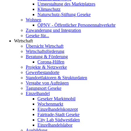
Umgestaltung des Marktplatzes
Klimaschutz
Naturschutz-Stiftung Geseke
Wohnen
ÖPNV - Öffentlicher Personennahverkehr
Zuwanderung und Integration
Geseke für...
Wirtschaft
Übersicht Wirtschaft
Wirtschaftsförderung
Beratung & Förderung
Corona-Hilfen
Projekte & Netzwerke
Gewerbestandorte
Standortfaktoren & Strukturdaten
Vergabe von Aufträgen
Tagungsort Geseke
Einzelhandel
Geseker Marktmobil
Wochenmarkt
Einzelhandelskonzept
Fairtrade-Stadt Geseke
City Lab Südwestfalen
Einzelhandelslabor
Ausbildung