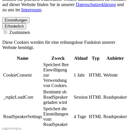
auf dieser Website finden Sie in unserer
Datenschutzerklärung
und
zu uns im
Impressum
.
Einstellungen
Erforderlich
Zustimmen
Diese Cookies werden für eine reibungslose Funktion unserer
Website benötigt.
Name
Zweck
Ablauf
Typ
Anbieter
Speichert Ihre
Einwilligung
CookieConsent
zur
1 Jahr
HTML
Website
Verwendung
von Cookies.
Bestimmt ob
_rspkrLoadCore
ReadSpeaker
Session
HTML
Readspeaker
geladen wird
Speichert die
Einstellungen
ReadSpeakerSettings
4 Tage
HTML
Readspeaker
vom
ReadSpeaker