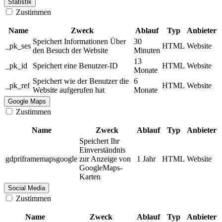
Statistik
Zustimmen
Name
Zweck
Ablauf
Typ
Anbieter
Speichert Informationen Über
30
_pk_ses
HTML
Website
den Besuch der Website
Minuten
13
_pk_id
Speichert eine Benutzer-ID
HTML
Website
Monate
Speichert wie der Benutzer die
6
_pk_ref
HTML
Website
Website aufgerufen hat
Monate
Google Maps
Zustimmen
Name
Zweck
Ablauf
Typ
Anbieter
Speichert Ihr
Einverständnis
gdpriframemapsgoogle
zur Anzeige von
1 Jahr
HTML
Website
GoogleMaps-
Karten
Social Media
Zustimmen
Name
Zweck
Ablauf
Typ
Anbieter