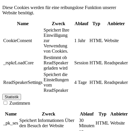
Diese Cookies werden für eine reibungslose Funktion unserer
Website benötigt.
Name
Zweck
Ablauf
Typ
Anbieter
Speichert Ihre
Einwilligung
CookieConsent
zur
1 Jahr
HTML
Website
Verwendung
von Cookies.
Bestimmt ob
_rspkrLoadCore
ReadSpeaker
Session
HTML
Readspeaker
geladen wird
Speichert die
Einstellungen
ReadSpeakerSettings
4 Tage
HTML
Readspeaker
vom
ReadSpeaker
Statistik
Zustimmen
Name
Zweck
Ablauf
Typ
Anbieter
Speichert Informationen Über
30
_pk_ses
HTML
Website
den Besuch der Website
Minuten