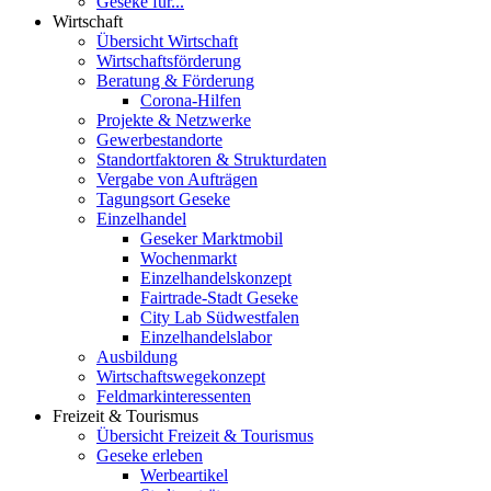
Geseke für...
Wirtschaft
Übersicht Wirtschaft
Wirtschaftsförderung
Beratung & Förderung
Corona-Hilfen
Projekte & Netzwerke
Gewerbestandorte
Standortfaktoren & Strukturdaten
Vergabe von Aufträgen
Tagungsort Geseke
Einzelhandel
Geseker Marktmobil
Wochenmarkt
Einzelhandelskonzept
Fairtrade-Stadt Geseke
City Lab Südwestfalen
Einzelhandelslabor
Ausbildung
Wirtschaftswegekonzept
Feldmarkinteressenten
Freizeit & Tourismus
Übersicht Freizeit & Tourismus
Geseke erleben
Werbeartikel