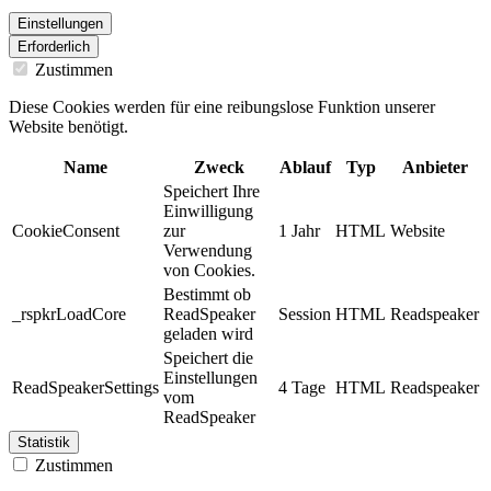
Einstellungen
Erforderlich
Zustimmen
Diese Cookies werden für eine reibungslose Funktion unserer
Website benötigt.
Name
Zweck
Ablauf
Typ
Anbieter
Speichert Ihre
Einwilligung
CookieConsent
zur
1 Jahr
HTML
Website
Verwendung
von Cookies.
Bestimmt ob
_rspkrLoadCore
ReadSpeaker
Session
HTML
Readspeaker
geladen wird
Speichert die
Einstellungen
ReadSpeakerSettings
4 Tage
HTML
Readspeaker
vom
ReadSpeaker
Statistik
Zustimmen