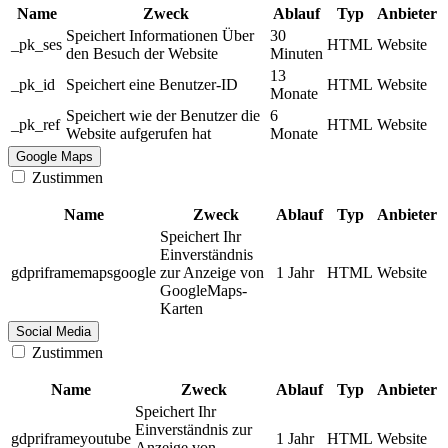
Name
Zweck
Ablauf
Typ
Anbieter
Speichert Informationen Über
30
_pk_ses
HTML
Website
den Besuch der Website
Minuten
13
_pk_id
Speichert eine Benutzer-ID
HTML
Website
Monate
Speichert wie der Benutzer die
6
_pk_ref
HTML
Website
Website aufgerufen hat
Monate
Google Maps
Zustimmen
Name
Zweck
Ablauf
Typ
Anbieter
Speichert Ihr
Einverständnis
gdpriframemapsgoogle
zur Anzeige von
1 Jahr
HTML
Website
GoogleMaps-
Karten
Social Media
Zustimmen
Name
Zweck
Ablauf
Typ
Anbieter
Speichert Ihr
Einverständnis zur
gdpriframeyoutube
1 Jahr
HTML
Website
Anzeige von