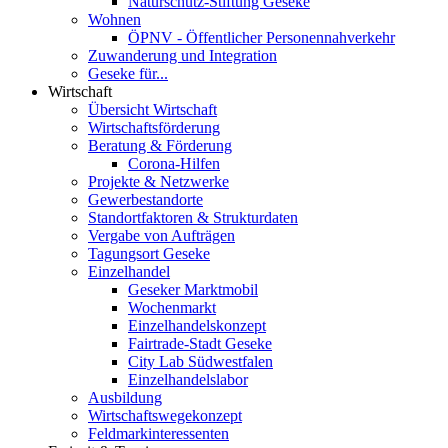
Naturschutz-Stiftung Geseke
Wohnen
ÖPNV - Öffentlicher Personennahverkehr
Zuwanderung und Integration
Geseke für...
Wirtschaft
Übersicht Wirtschaft
Wirtschaftsförderung
Beratung & Förderung
Corona-Hilfen
Projekte & Netzwerke
Gewerbestandorte
Standortfaktoren & Strukturdaten
Vergabe von Aufträgen
Tagungsort Geseke
Einzelhandel
Geseker Marktmobil
Wochenmarkt
Einzelhandelskonzept
Fairtrade-Stadt Geseke
City Lab Südwestfalen
Einzelhandelslabor
Ausbildung
Wirtschaftswegekonzept
Feldmarkinteressenten