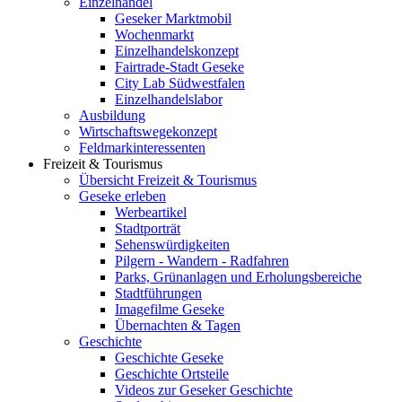
Einzelhandel
Geseker Marktmobil
Wochenmarkt
Einzelhandelskonzept
Fairtrade-Stadt Geseke
City Lab Südwestfalen
Einzelhandelslabor
Ausbildung
Wirtschaftswegekonzept
Feldmarkinteressenten
Freizeit & Tourismus
Übersicht Freizeit & Tourismus
Geseke erleben
Werbeartikel
Stadtporträt
Sehenswürdigkeiten
Pilgern - Wandern - Radfahren
Parks, Grünanlagen und Erholungsbereiche
Stadtführungen
Imagefilme Geseke
Übernachten & Tagen
Geschichte
Geschichte Geseke
Geschichte Ortsteile
Videos zur Geseker Geschichte