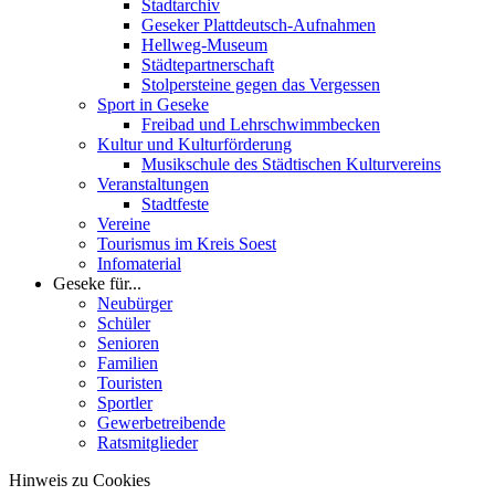
Stadtarchiv
Geseker Plattdeutsch-Aufnahmen
Hellweg-Museum
Städtepartnerschaft
Stolpersteine gegen das Vergessen
Sport in Geseke
Freibad und Lehrschwimmbecken
Kultur und Kulturförderung
Musikschule des Städtischen Kulturvereins
Veranstaltungen
Stadtfeste
Vereine
Tourismus im Kreis Soest
Infomaterial
Geseke für...
Neubürger
Schüler
Senioren
Familien
Touristen
Sportler
Gewerbetreibende
Ratsmitglieder
Hinweis zu Cookies