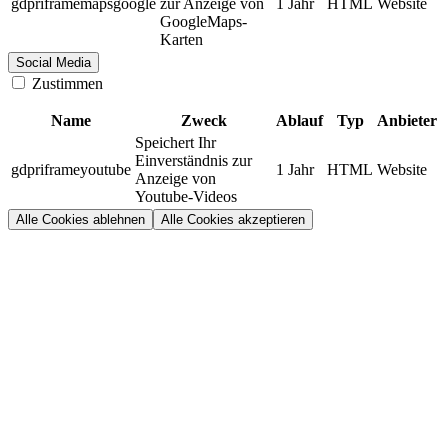
gdpriframemapsgoogle
zur Anzeige von
1 Jahr
HTML
Website
GoogleMaps-
Karten
Social Media
Zustimmen
Name
Zweck
Ablauf
Typ
Anbieter
Speichert Ihr
Einverständnis zur
gdpriframeyoutube
1 Jahr
HTML
Website
Anzeige von
Youtube-Videos
Alle Cookies ablehnen
Alle Cookies akzeptieren