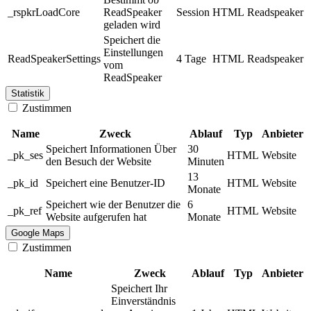
_rspkrLoadCore
ReadSpeaker
Session
HTML
Readspeaker
geladen wird
Speichert die
Einstellungen
ReadSpeakerSettings
4 Tage
HTML
Readspeaker
vom
ReadSpeaker
Statistik
Zustimmen
Name
Zweck
Ablauf
Typ
Anbieter
Speichert Informationen Über
30
_pk_ses
HTML
Website
den Besuch der Website
Minuten
13
_pk_id
Speichert eine Benutzer-ID
HTML
Website
Monate
Speichert wie der Benutzer die
6
_pk_ref
HTML
Website
Website aufgerufen hat
Monate
Google Maps
Zustimmen
Name
Zweck
Ablauf
Typ
Anbieter
Speichert Ihr
Einverständnis