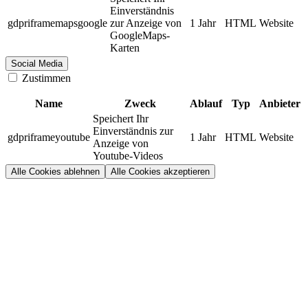
Einverständnis
gdpriframemapsgoogle
zur Anzeige von
1 Jahr
HTML
Website
GoogleMaps-
Karten
Social Media
Zustimmen
Name
Zweck
Ablauf
Typ
Anbieter
Speichert Ihr
Einverständnis zur
gdpriframeyoutube
1 Jahr
HTML
Website
Anzeige von
Youtube-Videos
Alle Cookies ablehnen
Alle Cookies akzeptieren