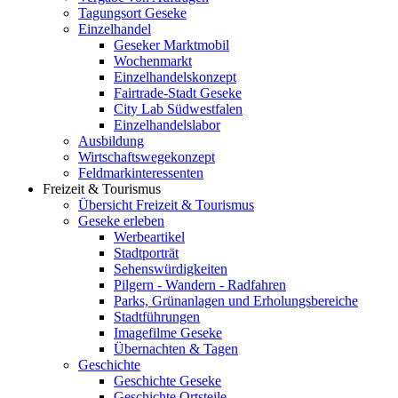
Tagungsort Geseke
Einzelhandel
Geseker Marktmobil
Wochenmarkt
Einzelhandelskonzept
Fairtrade-Stadt Geseke
City Lab Südwestfalen
Einzelhandelslabor
Ausbildung
Wirtschaftswegekonzept
Feldmarkinteressenten
Freizeit & Tourismus
Übersicht Freizeit & Tourismus
Geseke erleben
Werbeartikel
Stadtporträt
Sehenswürdigkeiten
Pilgern - Wandern - Radfahren
Parks, Grünanlagen und Erholungsbereiche
Stadtführungen
Imagefilme Geseke
Übernachten & Tagen
Geschichte
Geschichte Geseke
Geschichte Ortsteile