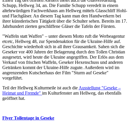
Einen Tag des offenen Ateliers bietet auch die Glasveredelung
Schupp, Hellweg 34, an. Die Familie Schupp veredelt in einem
altehrwürdigen Fachwerkhaus am Hellweg mittels Glasschliff Hohl-
und Flachgläser. An diesem Tag kann man den Handwerkern bei
ihrer künstlerischen Tätigkeit über die Schulter sehen. Bereits im 17.
Jahrhundert zierten geschliffene Gläser die Tafeln der Fürsten.
"Waffeln statt Waffen" – unter diesem Motto ruft die Werbeagentur
etcetc, Hellweg 48, zur Spendenaktion für die Ukraine-Hilfe auf.
Geschichte wiederholt sich in all ihrer Grausamkeit. Sahen sich die
Geseker vor 400 Jahren der Belagerung durch den Tollen Christian
ausgesetzt, wird heute die Ukraine angegriffen. Der Erlös aus dem
Verkauf von frischen Waffeln, Geseker Hexenschuss und anderen
Getränken kommt der Ukraine-Hilfe zugute. Außerdem wird im
angrenzenden Kutscherhaus der Film "Sturm auf Geseke"
vorgeführt.
Teil der Hellweg Kulturmeile ist auch die
Ausstellung "Geseke –
Heimat und Fremde"
im Kulturfenster am Hellweg, das ebenfalls
geöffnet hat.
Flyer Tollentage in Geseke