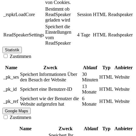
von Cookies.
Bestimmt ob
_rspkrLoadCore
ReadSpeaker
Session
HTML
Readspeaker
geladen wird
Speichert die
Einstellungen
ReadSpeakerSettings
4 Tage
HTML
Readspeaker
vom
ReadSpeaker
Statistik
Zustimmen
Name
Zweck
Ablauf
Typ
Anbieter
Speichert Informationen Über
30
_pk_ses
HTML
Website
den Besuch der Website
Minuten
13
_pk_id
Speichert eine Benutzer-ID
HTML
Website
Monate
Speichert wie der Benutzer die
6
_pk_ref
HTML
Website
Website aufgerufen hat
Monate
Google Maps
Zustimmen
Name
Zweck
Ablauf
Typ
Anbieter
Speichert Ihr