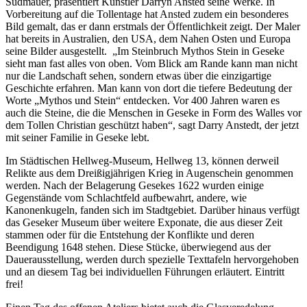
Südmauer, präsentiert Künstler Darryn Ansted seine Werke. In
Vorbereitung auf die Tollentage hat Ansted zudem ein besonderes
Bild gemalt, das er dann erstmals der Öffentlichkeit zeigt. Der Maler
hat bereits in Australien, den USA, dem Nahen Osten und Europa
seine Bilder ausgestellt. „Im Steinbruch Mythos Stein in Geseke
sieht man fast alles von oben. Vom Blick am Rande kann man nicht
nur die Landschaft sehen, sondern etwas über die einzigartige
Geschichte erfahren. Man kann von dort die tiefere Bedeutung der
Worte „Mythos und Stein“ entdecken. Vor 400 Jahren waren es
auch die Steine, die die Menschen in Geseke in Form des Walles vor
dem Tollen Christian geschützt haben“, sagt Darry Anstedt, der jetzt
mit seiner Familie in Geseke lebt.
Im Städtischen Hellweg-Museum, Hellweg 13, können derweil
Relikte aus dem Dreißigjährigen Krieg in Augenschein genommen
werden. Nach der Belagerung Gesekes 1622 wurden einige
Gegenstände vom Schlachtfeld aufbewahrt, andere, wie
Kanonenkugeln, fanden sich im Stadtgebiet. Darüber hinaus verfügt
das Geseker Museum über weitere Exponate, die aus dieser Zeit
stammen oder für die Entstehung der Konflikte und deren
Beendigung 1648 stehen. Diese Stücke, überwiegend aus der
Dauerausstellung, werden durch spezielle Texttafeln hervorgehoben
und an diesem Tag bei individuellen Führungen erläutert. Eintritt
frei!