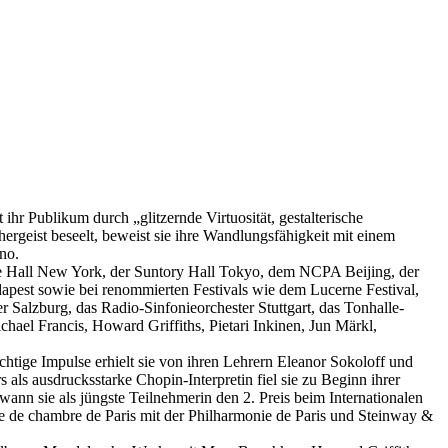
hr Publikum durch „glitzernde Virtuosität, gestalterische
rgeist beseelt, beweist sie ihre Wandlungsfähigkeit mit einem
no.
egie Hall New York, der Suntory Hall Tokyo, dem NCPA Beijing, der
est sowie bei renommierten Festivals wie dem Lucerne Festival,
Salzburg, das Radio-Sinfonieorchester Stuttgart, das Tonhalle-
el Francis, Howard Griffiths, Pietari Inkinen, Jun Märkl,
ichtige Impulse erhielt sie von ihren Lehrern Eleanor Sokoloff und
als ausdrucksstarke Chopin-Interpretin fiel sie zu Beginn ihrer
nn sie als jüngste Teilnehmerin den 2. Preis beim Internationalen
e de chambre de Paris mit der Philharmonie de Paris und Steinway &