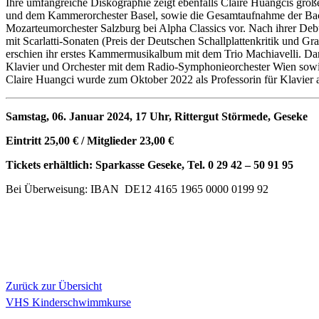
Ihre umfangreiche Diskographie zeigt ebenfalls Claire Huangcis groß
und dem Kammerorchester Basel, sowie die Gesamtaufnahme der Bach-
Mozarteumorchester Salzburg bei Alpha Classics vor. Nach ihrer De
mit Scarlatti-Sonaten (Preis der Deutschen Schallplattenkritik un
erschien ihr erstes Kammermusikalbum mit dem Trio Machiavelli. Dar
Klavier und Orchester mit dem Radio-Symphonieorchester Wien sowi
Claire Huangci wurde zum Oktober 2022 als Professorin für Klavier 
Samstag, 06. Januar 2024, 17 Uhr, Rittergut Störmede, Geseke
Eintritt 25,00 € / Mitglieder 23,00 €
Tickets erhältlich: Sparkasse Geseke, Tel. 0 29 42 – 50 91 95
Bei Überweisung: IBAN DE12 4165 1965 0000 0199 92
Zurück zur Übersicht
VHS Kinderschwimmkurse