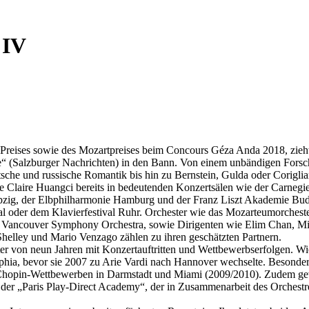
 IV
 Preises sowie des Mozartpreises beim Concours Géza Anda 2018, zieht i
e“ (Salzburger Nachrichten) in den Bann. Von einem unbändigen Forsche
tsche und russische Romantik bis hin zu Bernstein, Gulda oder Coriglia
ierte Claire Huangci bereits in bedeutenden Konzertsälen wie der Carn
ig, der Elbphilharmonie Hamburg und der Franz Liszt Akademie Budap
oder dem Klavierfestival Ruhr. Orchester wie das Mozarteumorchester 
ancouver Symphony Orchestra, sowie Dirigenten wie Elim Chan, Micha
Shelley und Mario Venzago zählen zu ihren geschätzten Partnern.
Alter von neun Jahren mit Konzertauftritten und Wettbewerbserfolgen. W
hia, bevor sie 2007 zu Arie Vardi nach Hannover wechselte. Besonders 
en Chopin-Wettbewerben in Darmstadt und Miami (2009/2010). Zudem gewa
der „Paris Play-Direct Academy“, der in Zusammenarbeit des Orchestr