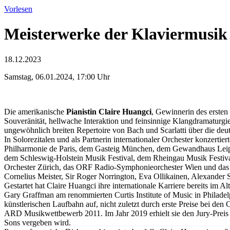
Vorlesen
Meisterwerke der Klaviermusik
18.12.2023
Samstag, 06.01.2024, 17:00 Uhr
Die amerikanische
Pianistin Claire Huangci
, Gewinnerin des ersten
Souveränität, hellwache Interaktion und feinsinnige Klangdramaturgi
ungewöhnlich breiten Repertoire von Bach und Scarlatti über die deu
In Solorezitalen und als Partnerin internationaler Orchester konzert
Philharmonie de Paris, dem Gasteig München, dem Gewandhaus Leipz
dem Schleswig-Holstein Musik Festival, dem Rheingau Musik Festival 
Orchester Zürich, das ORF Radio-Symphonieorchester Wien und das V
Cornelius Meister, Sir Roger Norrington, Eva Ollikainen, Alexander 
Gestartet hat Claire Huangci ihre internationale Karriere bereits im 
Gary Graffman am renommierten Curtis Institute of Music in Philadelp
künstlerischen Laufbahn auf, nicht zuletzt durch erste Preise bei d
ARD Musikwettbewerb 2011. Im Jahr 2019 erhielt sie den Jury-Preis 
Sons vergeben wird.