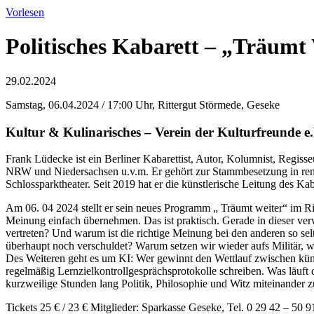
Vorlesen
Politisches Kabarett – „Träumt
29.02.2024
Samstag, 06.04.2024 / 17:00 Uhr, Rittergut Störmede, Geseke
Kultur & Kulinarisches – Verein der Kulturfreunde e.
Frank Lüdecke ist ein Berliner Kabarettist, Autor, Kolumnist, Regisse
NRW und Niedersachsen u.v.m. Er gehört zur Stammbesetzung in re
Schlossparktheater. Seit 2019 hat er die künstlerische Leitung des K
Am 06. 04 2024 stellt er sein neues Programm „ Träumt weiter“ im Rit
Meinung einfach übernehmen. Das ist praktisch. Gerade in dieser verw
vertreten? Und warum ist die richtige Meinung bei den anderen so se
überhaupt noch verschuldet? Warum setzen wir wieder aufs Militär, w
Des Weiteren geht es um KI: Wer gewinnt den Wettlauf zwischen künst
regelmäßig Lernzielkontrollgesprächsprotokolle schreiben. Was läuft
kurzweilige Stunden lang Politik, Philosophie und Witz miteinander zu
Tickets 25 € / 23 € Mitglieder: Sparkasse Geseke, Tel. 0 29 42 – 50 9