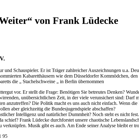
 Weiter“ von Frank Lüdecke
V.
ur und Schauspieler. Er ist Träger zahlreicher Auszeichnungen u.a. Deu
nommierten Kabaretthäusern wie dem Düsseldorfer Kommödchen, den 
abaretts die „ Stachelschweine „ in Berlin übernommen
tergut vor. Er stellt die Frage: Benötigen Sie betreutes Denken? Wund
irrenden, unübersichtlichen Zeit, in der viele verunsichert sind: Dar
lten anzutreffen? Die Politik macht es uns auch nicht einfach. Wenn di
ollen aber gleichzeitig die Bundesjugendspiele abschaffen?
licher Intelligenz und natürlicher Dummheit? Noch steht es nicht fes
 da schief? Frank Lüdecke durchforstet unsere chaotische Lebenslandsch
 verknüpfen. Musik gibt es auch. Am Ende seiner Analyse bleibt er trot
1 95