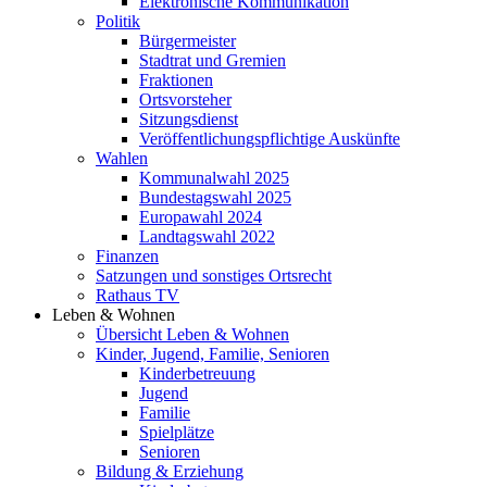
Elektronische Kommunikation
Politik
Bürgermeister
Stadtrat und Gremien
Fraktionen
Ortsvorsteher
Sitzungsdienst
Veröffentlichungspflichtige Auskünfte
Wahlen
Kommunalwahl 2025
Bundestagswahl 2025
Europawahl 2024
Landtagswahl 2022
Finanzen
Satzungen und sonstiges Ortsrecht
Rathaus TV
Leben & Wohnen
Übersicht Leben & Wohnen
Kinder, Jugend, Familie, Senioren
Kinderbetreuung
Jugend
Familie
Spielplätze
Senioren
Bildung & Erziehung