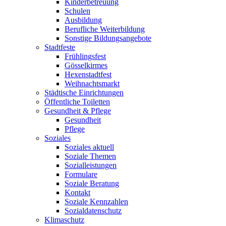
Kinderbetreuung
Schulen
Ausbildung
Berufliche Weiterbildung
Sonstige Bildungsangebote
Stadtfeste
Frühlingsfest
Gösselkirmes
Hexenstadtfest
Weihnachtsmarkt
Städtische Einrichtungen
Öffentliche Toiletten
Gesundheit & Pflege
Gesundheit
Pflege
Soziales
Soziales aktuell
Soziale Themen
Sozialleistungen
Formulare
Soziale Beratung
Kontakt
Soziale Kennzahlen
Sozialdatenschutz
Klimaschutz