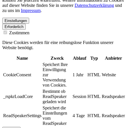
können Sie jederzeit widerrufen. Weitere Informationen zu Cookies
auf dieser Website finden Sie in unserer
Datenschutzerklärung
und
zu uns im
Impressum
.
Einstellungen
Erforderlich
Zustimmen
Diese Cookies werden für eine reibungslose Funktion unserer
Website benötigt.
Name
Zweck
Ablauf
Typ
Anbieter
Speichert Ihre
Einwilligung
CookieConsent
zur
1 Jahr
HTML
Website
Verwendung
von Cookies.
Bestimmt ob
_rspkrLoadCore
ReadSpeaker
Session
HTML
Readspeaker
geladen wird
Speichert die
Einstellungen
ReadSpeakerSettings
4 Tage
HTML
Readspeaker
vom
ReadSpeaker