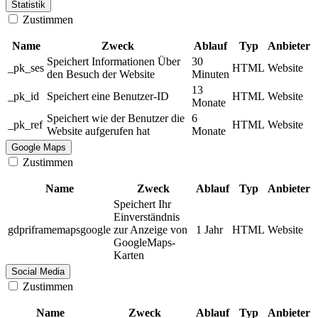
Statistik
Zustimmen
Name
Zweck
Ablauf
Typ
Anbieter
Speichert Informationen Über
30
_pk_ses
HTML
Website
den Besuch der Website
Minuten
13
_pk_id
Speichert eine Benutzer-ID
HTML
Website
Monate
Speichert wie der Benutzer die
6
_pk_ref
HTML
Website
Website aufgerufen hat
Monate
Google Maps
Zustimmen
Name
Zweck
Ablauf
Typ
Anbieter
Speichert Ihr
Einverständnis
gdpriframemapsgoogle
zur Anzeige von
1 Jahr
HTML
Website
GoogleMaps-
Karten
Social Media
Zustimmen
Name
Zweck
Ablauf
Typ
Anbieter