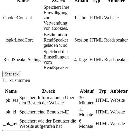
Name
Zweck
Ablauf
Typ
Anbieter
Speichert Ihre
Einwilligung
CookieConsent
zur
1 Jahr
HTML
Website
Verwendung
von Cookies.
Bestimmt ob
_rspkrLoadCore
ReadSpeaker
Session
HTML
Readspeaker
geladen wird
Speichert die
Einstellungen
ReadSpeakerSettings
4 Tage
HTML
Readspeaker
vom
ReadSpeaker
Statistik
Zustimmen
Name
Zweck
Ablauf
Typ
Anbieter
Speichert Informationen Über
30
_pk_ses
HTML
Website
den Besuch der Website
Minuten
13
_pk_id
Speichert eine Benutzer-ID
HTML
Website
Monate
Speichert wie der Benutzer die
6
_pk_ref
HTML
Website
Website aufgerufen hat
Monate