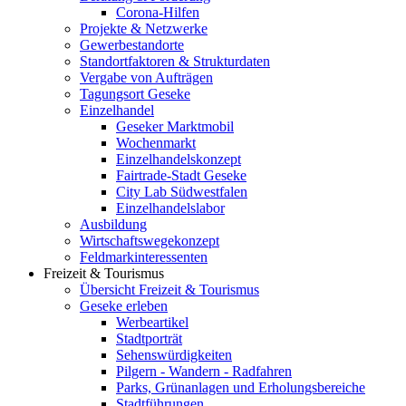
Corona-Hilfen
Projekte & Netzwerke
Gewerbestandorte
Standortfaktoren & Strukturdaten
Vergabe von Aufträgen
Tagungsort Geseke
Einzelhandel
Geseker Marktmobil
Wochenmarkt
Einzelhandelskonzept
Fairtrade-Stadt Geseke
City Lab Südwestfalen
Einzelhandelslabor
Ausbildung
Wirtschaftswegekonzept
Feldmarkinteressenten
Freizeit & Tourismus
Übersicht Freizeit & Tourismus
Geseke erleben
Werbeartikel
Stadtporträt
Sehenswürdigkeiten
Pilgern - Wandern - Radfahren
Parks, Grünanlagen und Erholungsbereiche
Stadtführungen