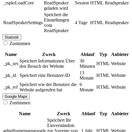
_rspkrLoadCore
ReadSpeaker
Session
HTML
Readspeaker
geladen wird
Speichert die
Einstellungen
ReadSpeakerSettings
4 Tage
HTML
Readspeaker
vom
ReadSpeaker
Statistik
Zustimmen
Name
Zweck
Ablauf
Typ
Anbieter
Speichert Informationen Über
30
_pk_ses
HTML
Website
den Besuch der Website
Minuten
13
_pk_id
Speichert eine Benutzer-ID
HTML
Website
Monate
Speichert wie der Benutzer die
6
_pk_ref
HTML
Website
Website aufgerufen hat
Monate
Google Maps
Zustimmen
Name
Zweck
Ablauf
Typ
Anbieter
Speichert Ihr
Einverständnis
gdpriframemapsgoogle
zur Anzeige von
1 Jahr
HTML
Website