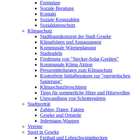
Formulare
Soziale Beratung
Kontakt
Soziale Kennzahlen
Sozialdatenschutz
Klimaschutz
Stadtbaumkonzept der Stadt Geseke
Klimafolgen und Anpassungen
Kommunale Wärmeplanung
Stadtradeln
Förderung von "Stecker-Solar-Geräten"
Kommunale Klima Aktion
Pressemitteilungen zum Klimaschutz
Kostenfreie Initialberatung zur "energetischen
Sanierung"
Klimaschutzbroschüren
Tipps für sommerliche Hitze und Hitzewellen
Umwandlung von Schottergärten
Stadtporträt
Zahlen, Daten, Fakten
Geseke und Ortsteile
Jedermann-Wappen
Vereine
Sport in Geseke
Freibad und Lehrschwimmbecken