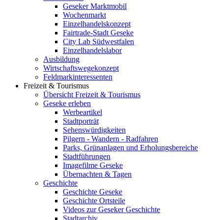
Geseker Marktmobil
Wochenmarkt
Einzelhandelskonzept
Fairtrade-Stadt Geseke
City Lab Südwestfalen
Einzelhandelslabor
Ausbildung
Wirtschaftswegekonzept
Feldmarkinteressenten
Freizeit & Tourismus
Übersicht Freizeit & Tourismus
Geseke erleben
Werbeartikel
Stadtporträt
Sehenswürdigkeiten
Pilgern - Wandern - Radfahren
Parks, Grünanlagen und Erholungsbereiche
Stadtführungen
Imagefilme Geseke
Übernachten & Tagen
Geschichte
Geschichte Geseke
Geschichte Ortsteile
Videos zur Geseker Geschichte
Stadtarchiv