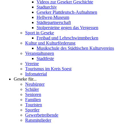
Videos zur Geseker Geschichte
Stadtarchiv
Geseker Plattdeutsch-Aufnahmen
Hellweg-Museum
Städtepartnerschaft
Stolpersteine gegen das Vergessen
Sport in Geseke
Freibad und Lehrschwimmbecken
Kultur und Kulturförderung
Musikschule des Städtischen Kulturvereins
Veranstaltungen
Stadtfeste
Vereine
Tourismus im Kreis Soest
Infomaterial
Geseke für...
Neubürger
Schüler
Senioren
Familien
Touristen
Sportler
Gewerbetreibende
Ratsmitglieder