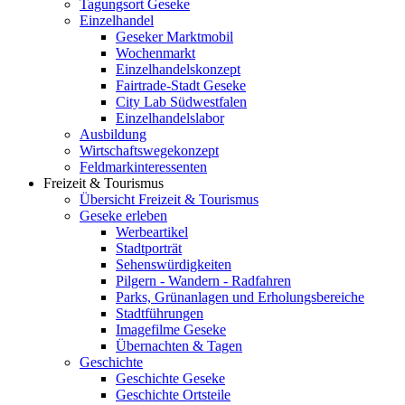
Tagungsort Geseke
Einzelhandel
Geseker Marktmobil
Wochenmarkt
Einzelhandelskonzept
Fairtrade-Stadt Geseke
City Lab Südwestfalen
Einzelhandelslabor
Ausbildung
Wirtschaftswegekonzept
Feldmarkinteressenten
Freizeit & Tourismus
Übersicht Freizeit & Tourismus
Geseke erleben
Werbeartikel
Stadtporträt
Sehenswürdigkeiten
Pilgern - Wandern - Radfahren
Parks, Grünanlagen und Erholungsbereiche
Stadtführungen
Imagefilme Geseke
Übernachten & Tagen
Geschichte
Geschichte Geseke
Geschichte Ortsteile