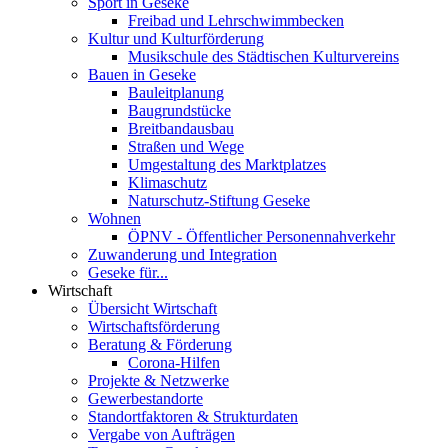
Sport in Geseke
Freibad und Lehrschwimmbecken
Kultur und Kulturförderung
Musikschule des Städtischen Kulturvereins
Bauen in Geseke
Bauleitplanung
Baugrundstücke
Breitbandausbau
Straßen und Wege
Umgestaltung des Marktplatzes
Klimaschutz
Naturschutz-Stiftung Geseke
Wohnen
ÖPNV - Öffentlicher Personennahverkehr
Zuwanderung und Integration
Geseke für...
Wirtschaft
Übersicht Wirtschaft
Wirtschaftsförderung
Beratung & Förderung
Corona-Hilfen
Projekte & Netzwerke
Gewerbestandorte
Standortfaktoren & Strukturdaten
Vergabe von Aufträgen