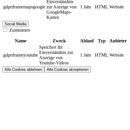
Einverständnis
gdpriframemapsgoogle
zur Anzeige von
1 Jahr
HTML
Website
GoogleMaps-
Karten
Social Media
Zustimmen
Name
Zweck
Ablauf
Typ
Anbieter
Speichert Ihr
Einverständnis zur
gdpriframeyoutube
1 Jahr
HTML
Website
Anzeige von
Youtube-Videos
Alle Cookies ablehnen
Alle Cookies akzeptieren