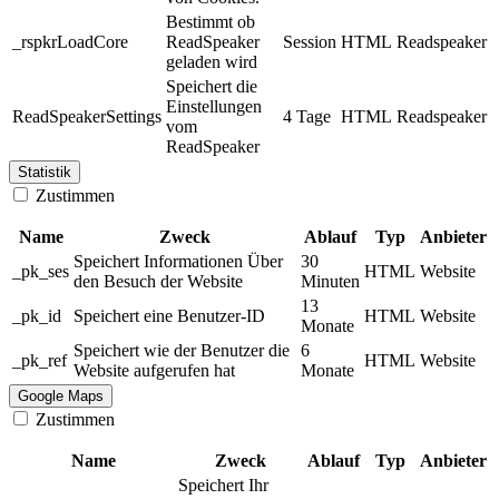
Bestimmt ob
_rspkrLoadCore
ReadSpeaker
Session
HTML
Readspeaker
geladen wird
Speichert die
Einstellungen
ReadSpeakerSettings
4 Tage
HTML
Readspeaker
vom
ReadSpeaker
Statistik
Zustimmen
Name
Zweck
Ablauf
Typ
Anbieter
Speichert Informationen Über
30
_pk_ses
HTML
Website
den Besuch der Website
Minuten
13
_pk_id
Speichert eine Benutzer-ID
HTML
Website
Monate
Speichert wie der Benutzer die
6
_pk_ref
HTML
Website
Website aufgerufen hat
Monate
Google Maps
Zustimmen
Name
Zweck
Ablauf
Typ
Anbieter
Speichert Ihr