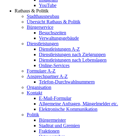
YouTube
Rathaus & Politik
Stadthausneubau
Übersicht Rathaus & Politik
Bürgerservice
Besuchszeiten
Verwaltungsgebäude
Dienstleistungen
Dienstleistungen A-Z
Dienstleistungen nach Zielgruppen
Dienstleistungen nach Lebenslagen
Online-Services
Formulare A-Z
Ansprechpartner A-Z
Telefon-Durchwahlnummern
Organisation
Kontakt
E-Mail-Formular
Allgemeine Anfragen, Mängelmelder etc.
Elektronische Kommunikation
Politik
Bürgermeister
Stadtrat und Gremien
Fraktionen