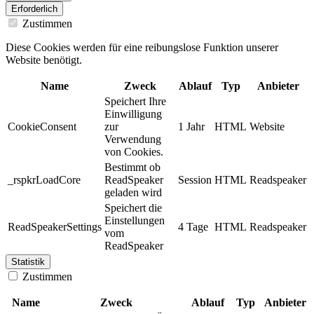
Erforderlich
Zustimmen
Diese Cookies werden für eine reibungslose Funktion unserer
Website benötigt.
Name
Zweck
Ablauf
Typ
Anbieter
Speichert Ihre
Einwilligung
CookieConsent
zur
1 Jahr
HTML
Website
Verwendung
von Cookies.
Bestimmt ob
_rspkrLoadCore
ReadSpeaker
Session
HTML
Readspeaker
geladen wird
Speichert die
Einstellungen
ReadSpeakerSettings
4 Tage
HTML
Readspeaker
vom
ReadSpeaker
Statistik
Zustimmen
Name
Zweck
Ablauf
Typ
Anbieter