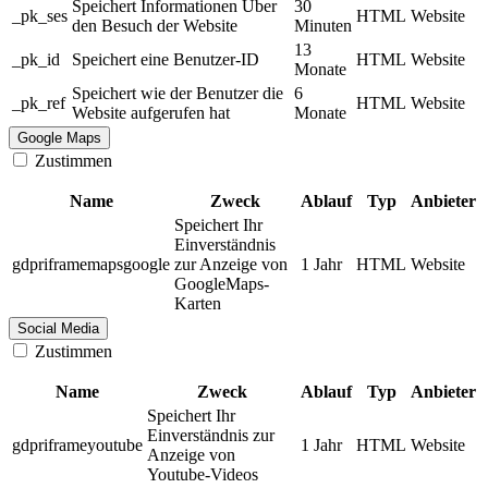
Speichert Informationen Über
30
_pk_ses
HTML
Website
den Besuch der Website
Minuten
13
_pk_id
Speichert eine Benutzer-ID
HTML
Website
Monate
Speichert wie der Benutzer die
6
_pk_ref
HTML
Website
Website aufgerufen hat
Monate
Google Maps
Zustimmen
Name
Zweck
Ablauf
Typ
Anbieter
Speichert Ihr
Einverständnis
gdpriframemapsgoogle
zur Anzeige von
1 Jahr
HTML
Website
GoogleMaps-
Karten
Social Media
Zustimmen
Name
Zweck
Ablauf
Typ
Anbieter
Speichert Ihr
Einverständnis zur
gdpriframeyoutube
1 Jahr
HTML
Website
Anzeige von
Youtube-Videos