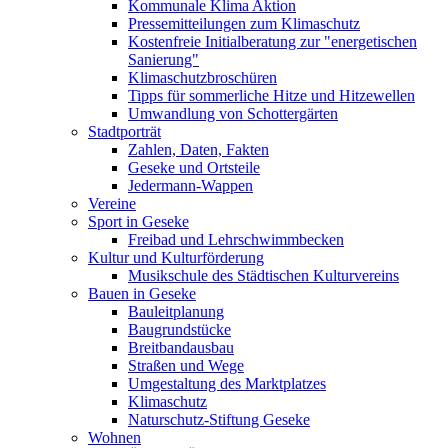
Kommunale Klima Aktion
Pressemitteilungen zum Klimaschutz
Kostenfreie Initialberatung zur "energetischen
Sanierung"
Klimaschutzbroschüren
Tipps für sommerliche Hitze und Hitzewellen
Umwandlung von Schottergärten
Stadtporträt
Zahlen, Daten, Fakten
Geseke und Ortsteile
Jedermann-Wappen
Vereine
Sport in Geseke
Freibad und Lehrschwimmbecken
Kultur und Kulturförderung
Musikschule des Städtischen Kulturvereins
Bauen in Geseke
Bauleitplanung
Baugrundstücke
Breitbandausbau
Straßen und Wege
Umgestaltung des Marktplatzes
Klimaschutz
Naturschutz-Stiftung Geseke
Wohnen