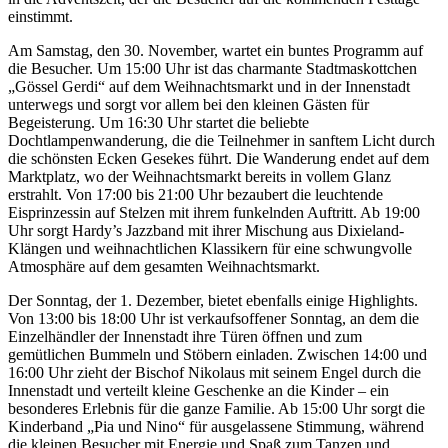
einstimmt.
Am Samstag, den 30. November, wartet ein buntes Programm auf
die Besucher. Um 15:00 Uhr ist das charmante Stadtmaskottchen
„Gössel Gerdi“ auf dem Weihnachtsmarkt und in der Innenstadt
unterwegs und sorgt vor allem bei den kleinen Gästen für
Begeisterung. Um 16:30 Uhr startet die beliebte
Dochtlampenwanderung, die die Teilnehmer in sanftem Licht durch
die schönsten Ecken Gesekes führt. Die Wanderung endet auf dem
Marktplatz, wo der Weihnachtsmarkt bereits in vollem Glanz
erstrahlt. Von 17:00 bis 21:00 Uhr bezaubert die leuchtende
Eisprinzessin auf Stelzen mit ihrem funkelnden Auftritt. Ab 19:00
Uhr sorgt Hardy’s Jazzband mit ihrer Mischung aus Dixieland-
Klängen und weihnachtlichen Klassikern für eine schwungvolle
Atmosphäre auf dem gesamten Weihnachtsmarkt.
Der Sonntag, der 1. Dezember, bietet ebenfalls einige Highlights.
Von 13:00 bis 18:00 Uhr ist verkaufsoffener Sonntag, an dem die
Einzelhändler der Innenstadt ihre Türen öffnen und zum
gemütlichen Bummeln und Stöbern einladen. Zwischen 14:00 und
16:00 Uhr zieht der Bischof Nikolaus mit seinem Engel durch die
Innenstadt und verteilt kleine Geschenke an die Kinder – ein
besonderes Erlebnis für die ganze Familie. Ab 15:00 Uhr sorgt die
Kinderband „Pia und Nino“ für ausgelassene Stimmung, während
die kleinen Besucher mit Energie und Spaß zum Tanzen und