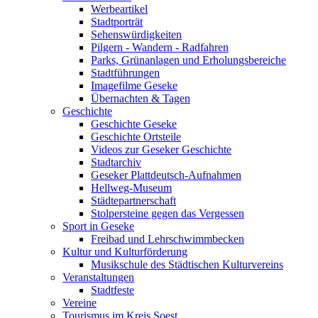
Werbeartikel
Stadtporträt
Sehenswürdigkeiten
Pilgern - Wandern - Radfahren
Parks, Grünanlagen und Erholungsbereiche
Stadtführungen
Imagefilme Geseke
Übernachten & Tagen
Geschichte
Geschichte Geseke
Geschichte Ortsteile
Videos zur Geseker Geschichte
Stadtarchiv
Geseker Plattdeutsch-Aufnahmen
Hellweg-Museum
Städtepartnerschaft
Stolpersteine gegen das Vergessen
Sport in Geseke
Freibad und Lehrschwimmbecken
Kultur und Kulturförderung
Musikschule des Städtischen Kulturvereins
Veranstaltungen
Stadtfeste
Vereine
Tourismus im Kreis Soest