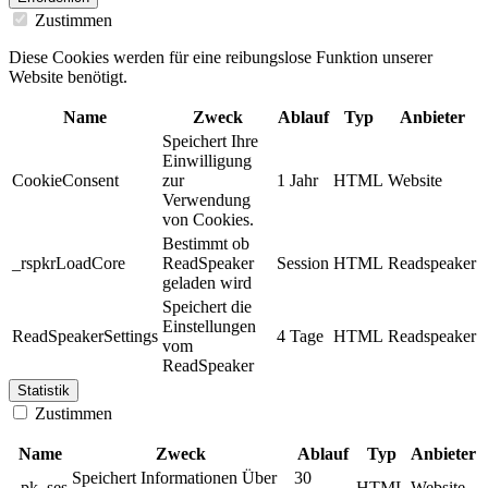
Zustimmen
Diese Cookies werden für eine reibungslose Funktion unserer
Website benötigt.
Name
Zweck
Ablauf
Typ
Anbieter
Speichert Ihre
Einwilligung
CookieConsent
zur
1 Jahr
HTML
Website
Verwendung
von Cookies.
Bestimmt ob
_rspkrLoadCore
ReadSpeaker
Session
HTML
Readspeaker
geladen wird
Speichert die
Einstellungen
ReadSpeakerSettings
4 Tage
HTML
Readspeaker
vom
ReadSpeaker
Statistik
Zustimmen
Name
Zweck
Ablauf
Typ
Anbieter
Speichert Informationen Über
30
_pk_ses
HTML
Website