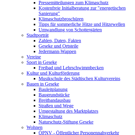
Pressemitteilungen zum Klimaschutz
Kostenfreie Initialberatung zur "energetischen
Sanierung"
Klimaschutzbroschüren
Tipps für sommerliche Hitze und Hitzewellen
Umwandlung von Schottergärten
Stadtporträt
Zahlen, Daten, Fakten
Geseke und Ortsteile
Jedermann-Wappen
Vereine
Sport in Geseke
Freibad und Lehrschwimmbecken
Kultur und Kulturförderung
Musikschule des Städtischen Kulturvereins
Bauen in Geseke
Bauleitplanung
Baugrundstücke
Breitbandausbau
Straßen und Wege
Umgestaltung des Marktplatzes
Klimaschutz
Naturschutz-Stiftung Geseke
Wohnen
ÖPNV - Öffentlicher Personennahverkehr