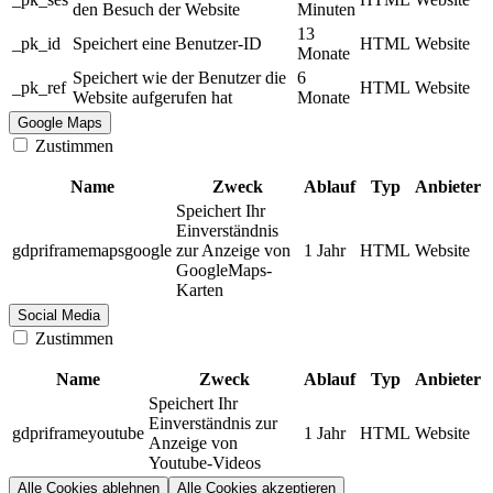
den Besuch der Website
Minuten
13
_pk_id
Speichert eine Benutzer-ID
HTML
Website
Monate
Speichert wie der Benutzer die
6
_pk_ref
HTML
Website
Website aufgerufen hat
Monate
Google Maps
Zustimmen
Name
Zweck
Ablauf
Typ
Anbieter
Speichert Ihr
Einverständnis
gdpriframemapsgoogle
zur Anzeige von
1 Jahr
HTML
Website
GoogleMaps-
Karten
Social Media
Zustimmen
Name
Zweck
Ablauf
Typ
Anbieter
Speichert Ihr
Einverständnis zur
gdpriframeyoutube
1 Jahr
HTML
Website
Anzeige von
Youtube-Videos
Alle Cookies ablehnen
Alle Cookies akzeptieren