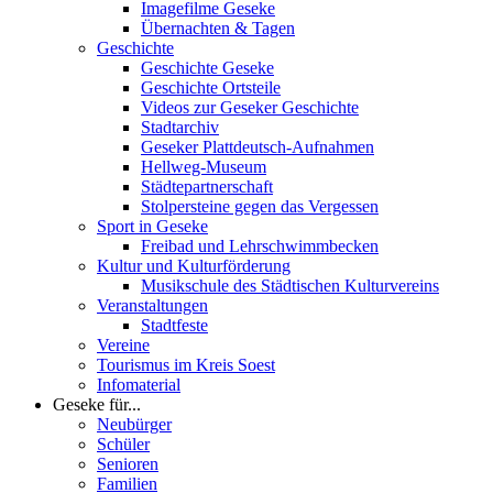
Imagefilme Geseke
Übernachten & Tagen
Geschichte
Geschichte Geseke
Geschichte Ortsteile
Videos zur Geseker Geschichte
Stadtarchiv
Geseker Plattdeutsch-Aufnahmen
Hellweg-Museum
Städtepartnerschaft
Stolpersteine gegen das Vergessen
Sport in Geseke
Freibad und Lehrschwimmbecken
Kultur und Kulturförderung
Musikschule des Städtischen Kulturvereins
Veranstaltungen
Stadtfeste
Vereine
Tourismus im Kreis Soest
Infomaterial
Geseke für...
Neubürger
Schüler
Senioren
Familien