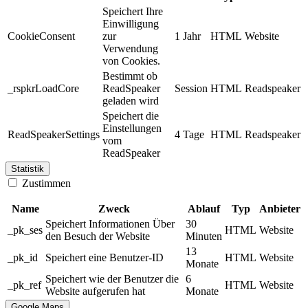
Speichert Ihre
Einwilligung
CookieConsent
zur
1 Jahr
HTML
Website
Verwendung
von Cookies.
Bestimmt ob
_rspkrLoadCore
ReadSpeaker
Session
HTML
Readspeaker
geladen wird
Speichert die
Einstellungen
ReadSpeakerSettings
4 Tage
HTML
Readspeaker
vom
ReadSpeaker
Statistik
Zustimmen
Name
Zweck
Ablauf
Typ
Anbieter
Speichert Informationen Über
30
_pk_ses
HTML
Website
den Besuch der Website
Minuten
13
_pk_id
Speichert eine Benutzer-ID
HTML
Website
Monate
Speichert wie der Benutzer die
6
_pk_ref
HTML
Website
Website aufgerufen hat
Monate
Google Maps