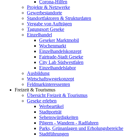
Corona-Hilfen
Projekte & Netzwerke
Gewerbestandorte
Standortfaktoren & Strukturdaten
Vergabe von Aufträgen
Tagungsort Geseke
Einzelhandel
Geseker Marktmobil
Wochenmarkt
Einzelhandelskonzept
Fairtrade-Stadt Geseke
City Lab Südwestfalen
Einzelhandelslabor
Ausbildung
Wirtschaftswegekonzept
Feldmarkinteressenten
Freizeit & Tourismus
Übersicht Freizeit & Tourismus
Geseke erleben
Werbeartikel
Stadtporträt
Sehenswürdigkeiten
Pilgern - Wandern - Radfahren
Parks, Grünanlagen und Erholungsbereiche
Stadtführungen