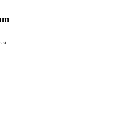
rum
est.