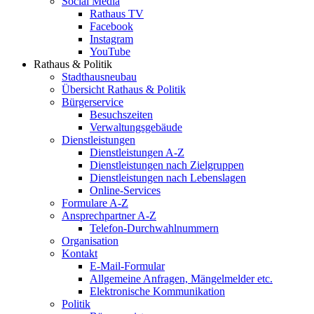
Social Media
Rathaus TV
Facebook
Instagram
YouTube
Rathaus & Politik
Stadthausneubau
Übersicht Rathaus & Politik
Bürgerservice
Besuchszeiten
Verwaltungsgebäude
Dienstleistungen
Dienstleistungen A-Z
Dienstleistungen nach Zielgruppen
Dienstleistungen nach Lebenslagen
Online-Services
Formulare A-Z
Ansprechpartner A-Z
Telefon-Durchwahlnummern
Organisation
Kontakt
E-Mail-Formular
Allgemeine Anfragen, Mängelmelder etc.
Elektronische Kommunikation
Politik