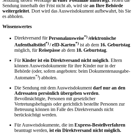
Sendung sieben Werktage
in einer
Postfiliale hinterlegt
. Holen die
Sendung innerhalb der Frist nicht ab, wird sie
an Ihre Behörde
weitergeleitet
. Dort wird das Ausweisdokument aufbewahrt, bis Sie
es abholen.
Wissenswertes
*)
Direktversand für
Personalausweise
/elektronische
*)
*)
Aufenthaltstitel
/ eID-Karten
ist ab dem
16. Geburtstag
möglich, für
Reisepässe
ab dem
18. Geburtstag
.
Für
Kinder ist ein Direktversand nicht möglich
. Eltern
können Ausweisdokumente für ihre Kinder nur in der
Behörde (oder, sofern angeboten: beim Dokumentenausgabe-
*)
Automaten
) abholen.
Die Sendung mit dem Ausweisdokument
darf nur an den
Adressaten persönlich übergeben werden
.
Bevollmächtigte, Personen mit gesetzlicher
Vertretungsbefugnis oder gerichtlich bestellte Personen zur
Betreuung können im Falle des Direktversands nicht
berücksichtigt werden.
Für Ausweisdokumente, die im
Express-Bestellverfahren
beantragt werden,
ist ein Direktversand nicht möglich.