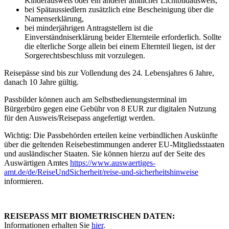
Kinderausweis oder ein anderer amtlicher Lichtbildausweis,
bei Spätaussiedlern zusätzlich eine Bescheinigung über die
Namenserklärung,
bei minderjährigen Antragstellern ist die
Einverständniserklärung beider Elternteile erforderlich. Sollte
die elterliche Sorge allein bei einem Elternteil liegen, ist der
Sorgerechtsbeschluss mit vorzulegen.
Reisepässe sind bis zur Vollendung des 24. Lebensjahres 6 Jahre,
danach 10 Jahre gültig.
Passbilder können auch am Selbstbedienungsterminal im
Bürgerbüro gegen eine Gebühr von 8 EUR zur digitalen Nutzung
für den Ausweis/Reisepass angefertigt werden.
Wichtig: Die Passbehörden erteilen keine verbindlichen Auskünfte
über die geltenden Reisebestimmungen anderer EU-Mitgliedsstaaten
und ausländischer Staaten. Sie können hierzu auf der Seite des
Auswärtigen Amtes
https://www.auswaertiges-
amt.de/de/ReiseUndSicherheit/reise-und-sicherheitshinweise
informieren.
REISEPASS MIT BIOMETRISCHEN DATEN:
Informationen erhalten Sie
hier
.