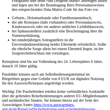
Fotografen oder beim »dm Drogerie-Markt« anfertigen lassen
und legen uns bei der Beantragung Ihres Personalausweises
den entsprechenden Data-Matrix-Code für das Foto vor.
Geburts-, Heiratsurkunde oder Familienstammbuch,
der alte Reisepass (falls vorhanden) oder Personalausweis,
Kinderausweis oder ein anderer amtlicher Lichtbildausweis,
bei Spätaussiedlern zusätzlich eine Bescheinigung über die
Namenserklärung,
bei minderjährigen Antragstellern ist die
Einverständniserklärung beider Elternteile erforderlich. Sollte
die elterliche Sorge allein bei einem Elternteil liegen, ist der
Sorgerechtsbeschluss mit vorzulegen.
Reisepässe sind bis zur Vollendung des 24. Lebensjahres 6 Jahre,
danach 10 Jahre gültig.
Passbilder können auch am Selbstbedienungsterminal im
Bürgerbüro gegen eine Gebühr von 8 EUR zur digitalen Nutzung
für den Ausweis/Reisepass angefertigt werden.
Wichtig: Die Passbehörden erteilen keine verbindlichen Auskünfte
über die geltenden Reisebestimmungen anderer EU-Mitgliedsstaaten
und ausländischer Staaten. Sie können hierzu auf der Seite des
Auswärtigen Amtes
https://www.auswaertiges-
amt.de/de/ReiseUndSicherheit/reise-und-sicherheitshinweise