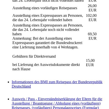
das 24. Lebensjahr noch nicht vollendet haben
EUR
26,00
Ausstellung eines vorläufigen Reisepasses
EUR
Ausstellung eines Expresspasses an Personen,
102,00
die das 24. Lebensjahr vollendet haben
EUR
Ausstellung eines Expresspasses an Personen,
die das 24. Lebensjahr noch nicht vollendet
haben
69,50
Anmerkung: Bei der Ausstellung eines
EUR
Expresspasses garantiert die Bundesdruckerei
eine Lieferung innerhalb von 4 Werktagen.
Gebühren für Direktversand
15,00
bei Lieferung der Ausweisdokumente direkt
EUR
nach Hause
Informationen des BMI zum Reisepass der Bundesrepublik
Deutschland
Ausweis / Pass - Einverständniserklärung der Eltern für die
Ausstellung / Beantragung / Abholung eines (vorläufigen)
Reisepasses, (vorläufigen) Personalausweises (Formular)