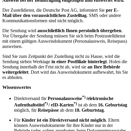
Ausweis bei der Beantragung eingezogen und entwertet wird.
Der Zustelldienst, die Deutsche Post AG, informiert Sie
per E-
Mail über den voraussichtlichen Zustelltag
. SMS oder andere
Kommunikationsformen sind nicht möglich.
Die Sendung wird
ausschließlich Ihnen persönlich übergeben
.
Vor Übergabe der Sendung müssen Sie sich beim Postzustelldienst
mit einem gültigen Ausweisdokument (Personalausweis, Reisepass)
ausweisen.
Sind Sie zum Zeitpunkt der Zustellung nicht zu Hause, wird die
Sendung sieben Werktage
in einer
Postfiliale hinterlegt
. Holen die
Sendung innerhalb der Frist nicht ab, wird sie
an Ihre Behörde
weitergeleitet
. Dort wird das Ausweisdokument aufbewahrt, bis Sie
es abholen.
Wissenswertes
*)
Direktversand für
Personalausweise
/elektronische
*)
*)
Aufenthaltstitel
/ eID-Karten
ist ab dem
16. Geburtstag
möglich, für
Reisepässe
ab dem
18. Geburtstag
.
Für
Kinder ist ein Direktversand nicht möglich
. Eltern
können Ausweisdokumente für ihre Kinder nur in der
Behörde (oder, sofern angeboten: beim Dokumentenausgabe-