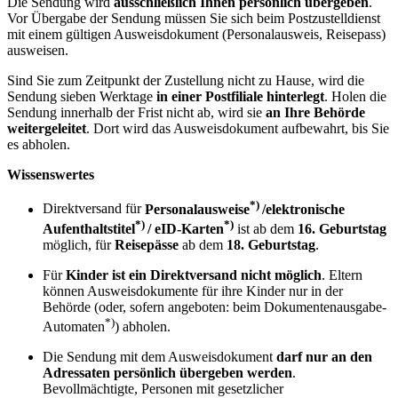
Die Sendung wird
ausschließlich Ihnen persönlich übergeben
.
Vor Übergabe der Sendung müssen Sie sich beim Postzustelldienst
mit einem gültigen Ausweisdokument (Personalausweis, Reisepass)
ausweisen.
Sind Sie zum Zeitpunkt der Zustellung nicht zu Hause, wird die
Sendung sieben Werktage
in einer
Postfiliale hinterlegt
. Holen die
Sendung innerhalb der Frist nicht ab, wird sie
an Ihre Behörde
weitergeleitet
. Dort wird das Ausweisdokument aufbewahrt, bis Sie
es abholen.
Wissenswertes
*)
Direktversand für
Personalausweise
/elektronische
*)
*)
Aufenthaltstitel
/ eID-Karten
ist ab dem
16. Geburtstag
möglich, für
Reisepässe
ab dem
18. Geburtstag
.
Für
Kinder ist ein Direktversand nicht möglich
. Eltern
können Ausweisdokumente für ihre Kinder nur in der
Behörde (oder, sofern angeboten: beim Dokumentenausgabe-
*)
Automaten
) abholen.
Die Sendung mit dem Ausweisdokument
darf nur an den
Adressaten persönlich übergeben werden
.
Bevollmächtigte, Personen mit gesetzlicher