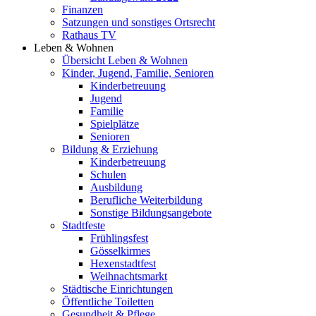
Finanzen
Satzungen und sonstiges Ortsrecht
Rathaus TV
Leben & Wohnen
Übersicht Leben & Wohnen
Kinder, Jugend, Familie, Senioren
Kinderbetreuung
Jugend
Familie
Spielplätze
Senioren
Bildung & Erziehung
Kinderbetreuung
Schulen
Ausbildung
Berufliche Weiterbildung
Sonstige Bildungsangebote
Stadtfeste
Frühlingsfest
Gösselkirmes
Hexenstadtfest
Weihnachtsmarkt
Städtische Einrichtungen
Öffentliche Toiletten
Gesundheit & Pflege