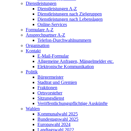
Dienstleistungen
Dienstleistungen A-Z
Dienstleistungen nach Zielgruppen
Dienstleistungen nach Lebenslagen
Online-Services
Formulare A-Z
Ansprechpartner A-Z
Telefon-Durchwahlnummern
Organisation
Kontakt
E-Mail-Formular
Allgemeine Anfragen, Mängelmelder etc.
Elektronische Kommunikation
Politik
Bürgermeister
Stadtrat und Gremien
Fraktionen
Ortsvorsteher
Sitzungsdienst
Veröffentlichungspflichtige Auskünfte
Wahlen
Kommunalwahl 2025
Bundestagswahl 2025
Europawahl 2024
Landtagswahl 2022