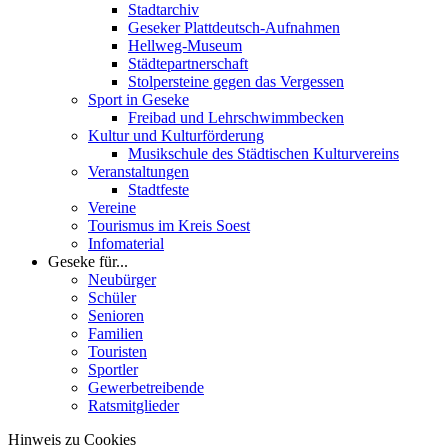
Stadtarchiv
Geseker Plattdeutsch-Aufnahmen
Hellweg-Museum
Städtepartnerschaft
Stolpersteine gegen das Vergessen
Sport in Geseke
Freibad und Lehrschwimmbecken
Kultur und Kulturförderung
Musikschule des Städtischen Kulturvereins
Veranstaltungen
Stadtfeste
Vereine
Tourismus im Kreis Soest
Infomaterial
Geseke für...
Neubürger
Schüler
Senioren
Familien
Touristen
Sportler
Gewerbetreibende
Ratsmitglieder
Hinweis zu Cookies