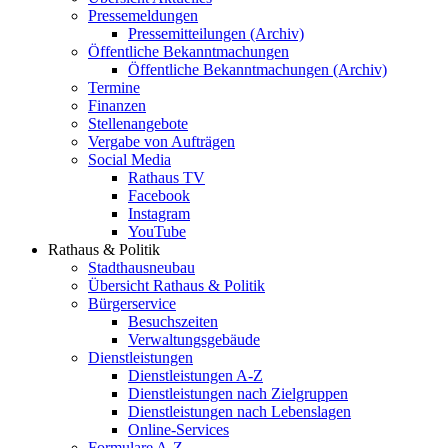
Pressemeldungen
Pressemitteilungen (Archiv)
Öffentliche Bekanntmachungen
Öffentliche Bekanntmachungen (Archiv)
Termine
Finanzen
Stellenangebote
Vergabe von Aufträgen
Social Media
Rathaus TV
Facebook
Instagram
YouTube
Rathaus & Politik
Stadthausneubau
Übersicht Rathaus & Politik
Bürgerservice
Besuchszeiten
Verwaltungsgebäude
Dienstleistungen
Dienstleistungen A-Z
Dienstleistungen nach Zielgruppen
Dienstleistungen nach Lebenslagen
Online-Services
Formulare A-Z