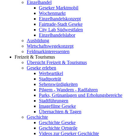
Einzelhandel
Geseker Marktmobil
Wochenmarkt
Einzelhandelskonzept
Fairtrade-Stadt Geseke
City Lab Südwestfalen
Einzelhandelslabor
Ausbildung
Wirtschaftswegekonzept
Feldmarkinteressenten
Freizeit & Tourismus
Übersicht Freizeit & Tourismus
Geseke erleben
Werbeartikel
Stadtporträt
Sehenswürdigkeiten
Pilgern - Wandern - Radfahren
Parks, Grünanlagen und Erholungsbereiche
Stadtführungen
Imagefilme Geseke
Übernachten & Tagen
Geschichte
Geschichte Geseke
Geschichte Ortsteile
Videos zur Geseker Geschichte