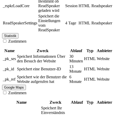
Bestimmt ob
_rspkrLoadCore
ReadSpeaker
Session
HTML
Readspeaker
geladen wird
Speichert die
Einstellungen
ReadSpeakerSettings
4 Tage
HTML
Readspeaker
vom
ReadSpeaker
Statistik
Zustimmen
Name
Zweck
Ablauf
Typ
Anbieter
Speichert Informationen Über
30
_pk_ses
HTML
Website
den Besuch der Website
Minuten
13
_pk_id
Speichert eine Benutzer-ID
HTML
Website
Monate
Speichert wie der Benutzer die
6
_pk_ref
HTML
Website
Website aufgerufen hat
Monate
Google Maps
Zustimmen
Name
Zweck
Ablauf
Typ
Anbieter
Speichert Ihr
Einverständnis