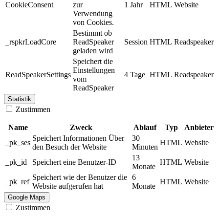
CookieConsent
zur
1 Jahr
HTML
Website
Verwendung
von Cookies.
Bestimmt ob
_rspkrLoadCore
ReadSpeaker
Session
HTML
Readspeaker
geladen wird
Speichert die
Einstellungen
ReadSpeakerSettings
4 Tage
HTML
Readspeaker
vom
ReadSpeaker
Statistik
Zustimmen
Name
Zweck
Ablauf
Typ
Anbieter
Speichert Informationen Über
30
_pk_ses
HTML
Website
den Besuch der Website
Minuten
13
_pk_id
Speichert eine Benutzer-ID
HTML
Website
Monate
Speichert wie der Benutzer die
6
_pk_ref
HTML
Website
Website aufgerufen hat
Monate
Google Maps
Zustimmen