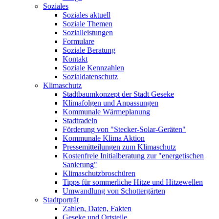
Soziales
Soziales aktuell
Soziale Themen
Sozialleistungen
Formulare
Soziale Beratung
Kontakt
Soziale Kennzahlen
Sozialdatenschutz
Klimaschutz
Stadtbaumkonzept der Stadt Geseke
Klimafolgen und Anpassungen
Kommunale Wärmeplanung
Stadtradeln
Förderung von "Stecker-Solar-Geräten"
Kommunale Klima Aktion
Pressemitteilungen zum Klimaschutz
Kostenfreie Initialberatung zur "energetischen
Sanierung"
Klimaschutzbroschüren
Tipps für sommerliche Hitze und Hitzewellen
Umwandlung von Schottergärten
Stadtporträt
Zahlen, Daten, Fakten
Geseke und Ortsteile