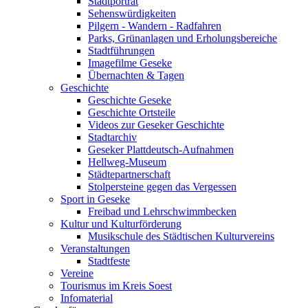
Stadtporträt
Sehenswürdigkeiten
Pilgern - Wandern - Radfahren
Parks, Grünanlagen und Erholungsbereiche
Stadtführungen
Imagefilme Geseke
Übernachten & Tagen
Geschichte
Geschichte Geseke
Geschichte Ortsteile
Videos zur Geseker Geschichte
Stadtarchiv
Geseker Plattdeutsch-Aufnahmen
Hellweg-Museum
Städtepartnerschaft
Stolpersteine gegen das Vergessen
Sport in Geseke
Freibad und Lehrschwimmbecken
Kultur und Kulturförderung
Musikschule des Städtischen Kulturvereins
Veranstaltungen
Stadtfeste
Vereine
Tourismus im Kreis Soest
Infomaterial