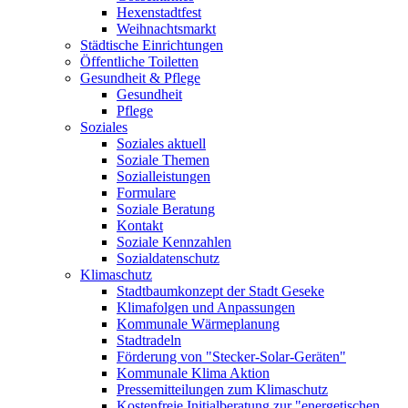
Hexenstadtfest
Weihnachtsmarkt
Städtische Einrichtungen
Öffentliche Toiletten
Gesundheit & Pflege
Gesundheit
Pflege
Soziales
Soziales aktuell
Soziale Themen
Sozialleistungen
Formulare
Soziale Beratung
Kontakt
Soziale Kennzahlen
Sozialdatenschutz
Klimaschutz
Stadtbaumkonzept der Stadt Geseke
Klimafolgen und Anpassungen
Kommunale Wärmeplanung
Stadtradeln
Förderung von "Stecker-Solar-Geräten"
Kommunale Klima Aktion
Pressemitteilungen zum Klimaschutz
Kostenfreie Initialberatung zur "energetischen