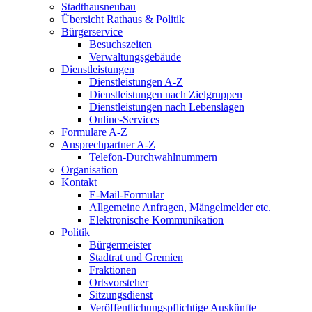
Stadthausneubau
Übersicht Rathaus & Politik
Bürgerservice
Besuchszeiten
Verwaltungsgebäude
Dienstleistungen
Dienstleistungen A-Z
Dienstleistungen nach Zielgruppen
Dienstleistungen nach Lebenslagen
Online-Services
Formulare A-Z
Ansprechpartner A-Z
Telefon-Durchwahlnummern
Organisation
Kontakt
E-Mail-Formular
Allgemeine Anfragen, Mängelmelder etc.
Elektronische Kommunikation
Politik
Bürgermeister
Stadtrat und Gremien
Fraktionen
Ortsvorsteher
Sitzungsdienst
Veröffentlichungspflichtige Auskünfte