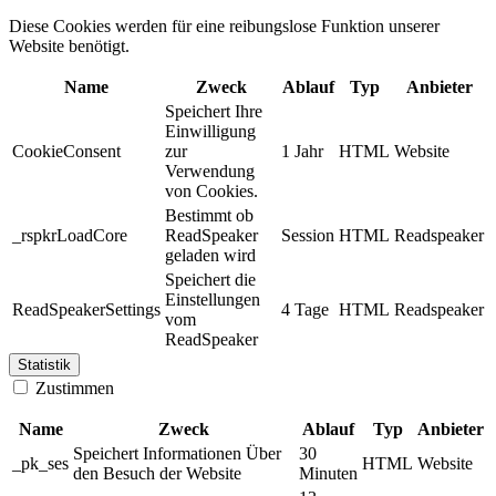
Diese Cookies werden für eine reibungslose Funktion unserer
Website benötigt.
Name
Zweck
Ablauf
Typ
Anbieter
Speichert Ihre
Einwilligung
CookieConsent
zur
1 Jahr
HTML
Website
Verwendung
von Cookies.
Bestimmt ob
_rspkrLoadCore
ReadSpeaker
Session
HTML
Readspeaker
geladen wird
Speichert die
Einstellungen
ReadSpeakerSettings
4 Tage
HTML
Readspeaker
vom
ReadSpeaker
Statistik
Zustimmen
Name
Zweck
Ablauf
Typ
Anbieter
Speichert Informationen Über
30
_pk_ses
HTML
Website
den Besuch der Website
Minuten