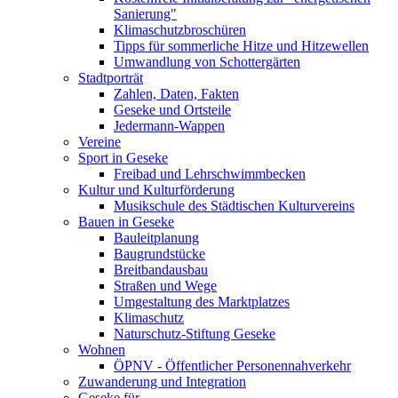
Sanierung"
Klimaschutzbroschüren
Tipps für sommerliche Hitze und Hitzewellen
Umwandlung von Schottergärten
Stadtporträt
Zahlen, Daten, Fakten
Geseke und Ortsteile
Jedermann-Wappen
Vereine
Sport in Geseke
Freibad und Lehrschwimmbecken
Kultur und Kulturförderung
Musikschule des Städtischen Kulturvereins
Bauen in Geseke
Bauleitplanung
Baugrundstücke
Breitbandausbau
Straßen und Wege
Umgestaltung des Marktplatzes
Klimaschutz
Naturschutz-Stiftung Geseke
Wohnen
ÖPNV - Öffentlicher Personennahverkehr
Zuwanderung und Integration
Geseke für...